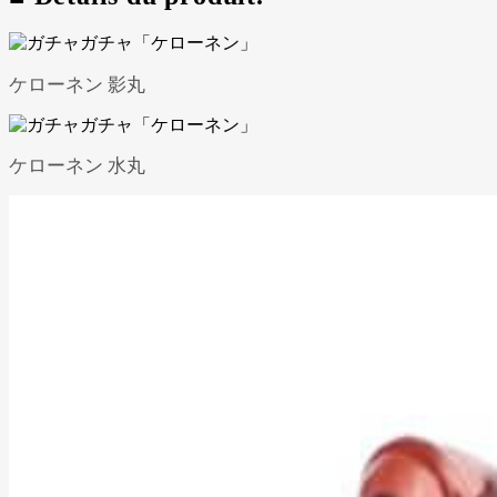
ケローネン 影丸
ケローネン 水丸