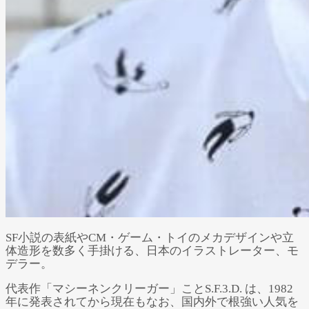
SF小説の表紙やCM・ゲーム・トイのメカデザインや立
体造形を数多く手掛ける、日本のイラストレーター、モ
デラー。
代表作「マシーネンクリーガー」ことS.F.3.D. は、1982
年に発表されてから現在もなお、国内外で根強い人気を