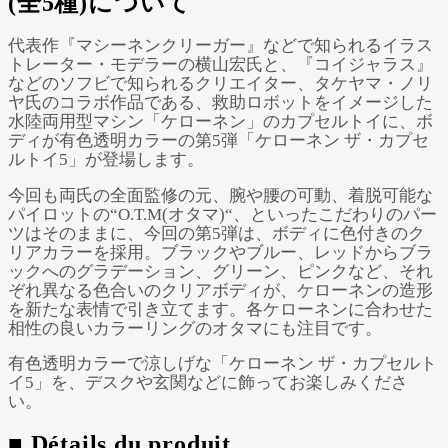
(全5種)について
代表作『マシーネンクリーガー』などで知られるイラス
トレーター・モデラーの横山宏氏と、『コイジャラス』
などのソフビで知られるクリエイター、タケヤマ・ノリ
ヤ氏のコラボ作品である、救助ロボットをイメージした
水陸両用型マシン「ケローネン」のカプセルトイに、ボ
ディが有色透明カラーの第5弾「ケローネン ザ・カプセ
ルトイ5」が登場します。
今回も両氏の全面監修の元、腕や腰の可動、着脱可能な
パイロットの“O.T.M(オタマ)“、といったこだわりのパー
ツはそのままに、今回の第5弾は、ボディに色付きのク
リアカラーを採用。ブラックやブルー、レッドからブラ
ックへのグラデーション、グリーン、ピンクなど、それ
ぞれ異なる色合いのクリアボディが、ケローネンの造形
を新たな表情で引き立てます。各ケローネンに合わせた
相性の良いカラーリングのオタマにも注目です。
有色透明カラーで涼しげな「ケローネン ザ・カプセルト
イ5」を、デスクや玄関などに飾ってお楽しみくださ
い。
■ Détails du produit.