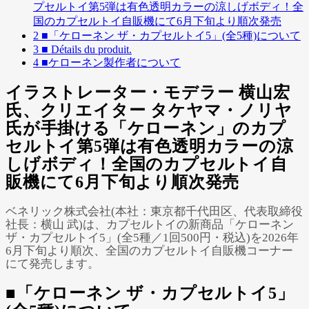
プセルトイ第5弾は有色透明カラーの涼しげボディ！全
国のカプセルトイ自販機にて6月下旬より順次発売
2
■「ケローネン ザ・カプセルトイ5」(全5種)について
3
■ Détails du produit.
4
■ケローネン製作者について
イラストレーター・モデラー 横山宏
氏、クリエイター タケヤマ・ノリヤ
氏が手掛ける「ケローネン」のカプ
セルトイ第5弾は有色透明カラーの涼
しげボディ！全国のカプセルトイ自
販機にて6月下旬より順次発売
ベネリック株式会社(本社：東京都千代田区、代表取締役
社長：横山 武)は、カプセルトイの新商品「ケローネン
ザ・カプセルトイ5」(全5種／1回500円・税込)を2026年
6月下旬より順次、全国のカプセルトイ自販機コーナー
にて発売します。
■「ケローネン ザ・カプセルトイ5」