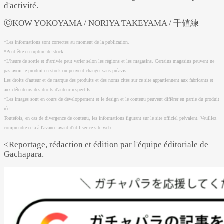
d'activité.
ⒸKOW YOKOYAMA / NORIYA TAKEYAMA / 千値練
*Les informations sont correctes au moment de la publication.
*Peut être en rupture de stock.
*L'heure de sortie et d'arrivée peut varier selon les régions et les magasins. Certains magasins peuvent ne
pas avoir le produit en stock ou peuvent changer sans préavis.
Les droits d'auteur et de marque des produits et des noms cités sur ce site appartiennent aux fabricants et
aux détenteurs des droits d'auteur respectifs.
*Les images sont en cours de développement et le design et le contenu peuvent différer en partie du produit
réel.
Toutefois, en cas de divergence de contenu, les informations figurant sur le site officiel prévalent. Veuillez
comprendre cela à l'avance avant d'utiliser ce site web.
<Reportage, rédaction et édition par l'équipe éditoriale de
Gachapara.