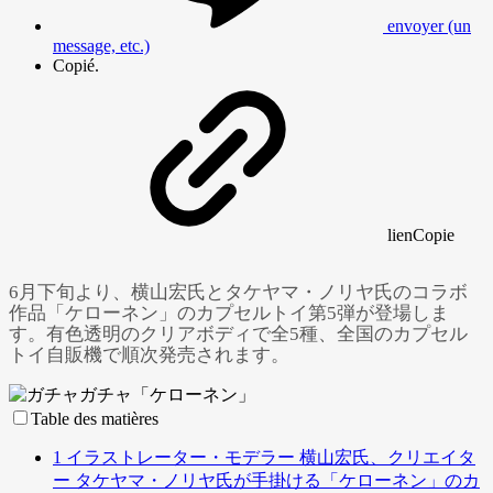
envoyer (un
message, etc.)
Copié.
lien
Copie
6月下旬より、横山宏氏とタケヤマ・ノリヤ氏のコラボ
作品「ケローネン」のカプセルトイ第5弾が登場しま
す。有色透明のクリアボディで全5種、全国のカプセル
トイ自販機で順次発売されます。
Table des matières
1
イラストレーター・モデラー 横山宏氏、クリエイタ
ー タケヤマ・ノリヤ氏が手掛ける「ケローネン」のカ
Powered by 
GliaStudios