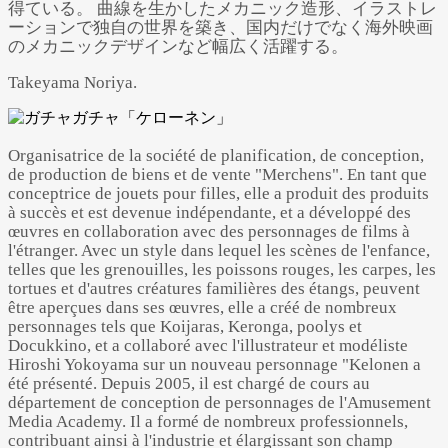
得ている。 曲線を生かしたメカニック造形、イラストレ
ーションで独自の世界を築き、国内だけでなく海外映画
のメカニックデザインなど幅広く活躍する。
Takeyama Noriya.
Organisatrice de la société de planification, de conception,
de production de biens et de vente "Merchens". En tant que
conceptrice de jouets pour filles, elle a produit des produits
à succès et est devenue indépendante, et a développé des
œuvres en collaboration avec des personnages de films à
l'étranger. Avec un style dans lequel les scènes de l'enfance,
telles que les grenouilles, les poissons rouges, les carpes, les
tortues et d'autres créatures familières des étangs, peuvent
être aperçues dans ses œuvres, elle a créé de nombreux
personnages tels que Koijaras, Keronga, poolys et
Docukkino, et a collaboré avec l'illustrateur et modéliste
Hiroshi Yokoyama sur un nouveau personnage "Kelonen a
été présenté. Depuis 2005, il est chargé de cours au
département de conception de personnages de l'Amusement
Media Academy. Il a formé de nombreux professionnels,
contribuant ainsi à l'industrie et élargissant son champ