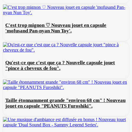
C'est trop mignon ♡ Nouveau jouet en capsule
'mofusand Pan-nyan Nun Toy'.
Qu'est-ce que c'est que ça ? Nouvelle capsule jouet
"pince à cheveux de fou".
Taille étonnamment grande "environ 68 cm" ! Nouveau
jouet en capsule "PEANUTS Furoshiki".