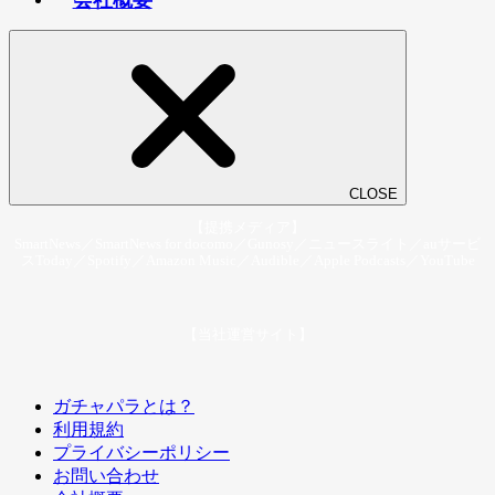
CLOSE
【提携メディア】
SmartNews／SmartNews for docomo／Gunosy／ニュースライト／auサービ
スToday／Spotify／Amazon Music／Audible／Apple Podcasts／YouTube
【当社運営サイト】
ガチャパラとは？
利用規約
プライバシーポリシー
お問い合わせ