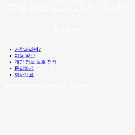
제휴매체】제휴매체
SmartNews／SmartNews for docomo／Gunosy／뉴스 라이트／au 서비스
Today／Spotify／Amazon Music／Audible／Apple 팟캐스트／YouTube
당사 운영 사이트
가챠파라란?
이용 약관
개인 정보 보호 정책
문의하기
회사개요
2026 BizNews LLC. All Rights Reserved.