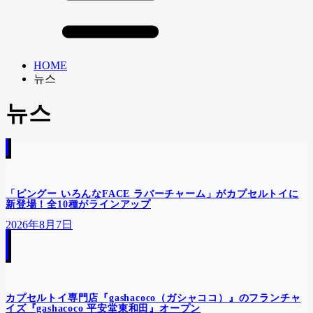
HOME
뉴스
뉴스
「ピングー いろんなFACE ラバーチャーム」がカプセルトイに
新登場！全10種がラインアップ
2026年8月7日
カプセルトイ専門店『gashacoco（ガシャココ）』のフランチャ
イズ『gashacoco 平安堂東和田』オープン