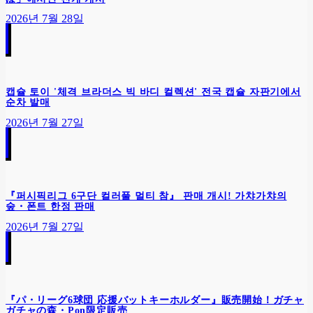
2026년 7월 28일
캡슐 토이 '체격 브라더스 빅 바디 컬렉션' 전국 캡슐 자판기에서
순차 발매
2026년 7월 27일
『퍼시픽리그 6구단 컬러풀 멀티 참』 판매 개시! 가챠가챠의
숲・폰트 한정 판매
2026년 7월 27일
『パ・リーグ6球団 応援バットキーホルダー』販売開始！ガチャ
ガチャの森・Pon限定販売