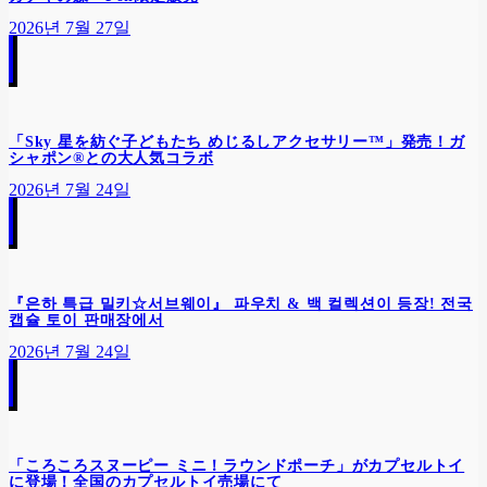
2026년 7월 27일
「Sky 星を紡ぐ子どもたち めじるしアクセサリー™」発売！ガ
シャポン®との大人気コラボ
2026년 7월 24일
『은하 특급 밀키☆서브웨이』 파우치 & 백 컬렉션이 등장! 전국
캡슐 토이 판매장에서
2026년 7월 24일
「ころころスヌーピー ミニ！ラウンドポーチ」がカプセルトイ
に登場！全国のカプセルトイ売場にて