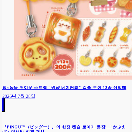
빵×동물 귀여운 스트랩 "원냥 베이커리" 캡슐 토이 12종 신발매
2026년 7월 28일
『PINGU™（ピングー）』의 한정 캡슐 토이가 등장! 「かぷえ
ぼ」에서만 전개 개시