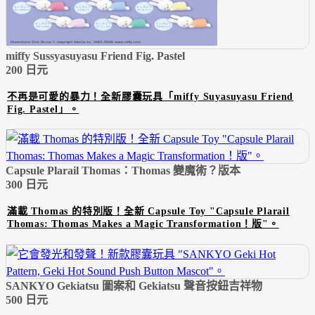
miffy Sussyasuyasu Friend Fig. Pastel
200 日元
不再是可愛的暴力！全新膠囊玩具「miffy Suyasuyasu Friend
Fig. Pastel」。
Capsule Plarail Thomas：Thomas 變魔術？版本
300 日元
滿載 Thomas 的特別版！全新 Capsule Toy "Capsule Plarail
Thomas: Thomas Makes a Magic Transformation！版"。
SANKYO Gekiatsu 圖案和 Gekiatsu 聲音按鈕吉祥物
500 日元