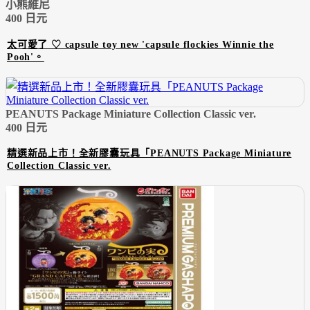
小熊維尼
400 日元
太可愛了 ♡ capsule toy new 'capsule flockies Winnie the
Pooh'。
PEANUTS Package Miniature Collection Classic ver.
400 日元
精選新品上市！全新膠囊玩具「PEANUTS Package Miniature
Collection Classic ver.