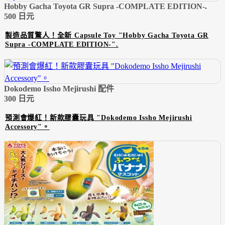
Hobby Gacha Toyota GR Supra -COMPLATE EDITION-.
500 日元
製造品質驚人！全新 Capsule Toy "Hobby Gacha Toyota GR
Supra -COMPLATE EDITION-".
Dokodemo Issho Mejirushi 配件
300 日元
預測會爆紅！新款膠囊玩具 "Dokodemo Issho Mejirushi
Accessory"。