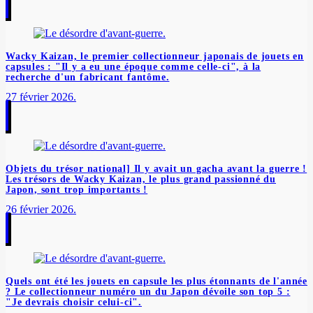
Wacky Kaizan, le premier collectionneur japonais de jouets en
capsules : "Il y a eu une époque comme celle-ci", à la
recherche d'un fabricant fantôme.
27 février 2026.
Objets du trésor national] Il y avait un gacha avant la guerre !
Les trésors de Wacky Kaizan, le plus grand passionné du
Japon, sont trop importants !
26 février 2026.
Quels ont été les jouets en capsule les plus étonnants de l'année
? Le collectionneur numéro un du Japon dévoile son top 5 :
"Je devrais choisir celui-ci".