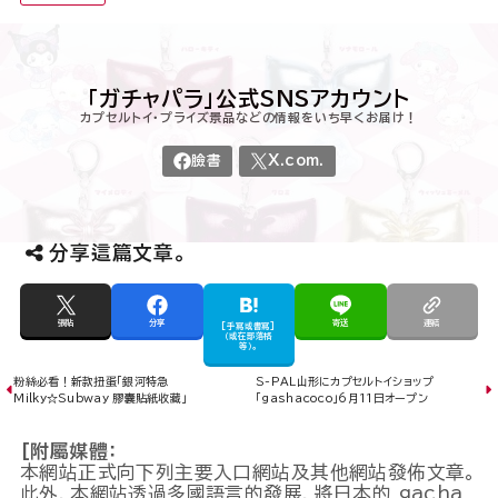
分享這篇文章。
張貼
分享
寄送
連結
[手寫或書寫]
（或在部落格
等）。
粉絲必看！新款扭蛋「銀河特急
S-PAL山形にカプセルトイショップ
Milky☆Subway 膠囊貼紙收藏」
「gashacoco」6月11日オープン
[附屬媒體：
本網站正式向下列主要入口網站及其他網站發佈文章。
此外，本網站透過多國語言的發展，將日本的 gacha