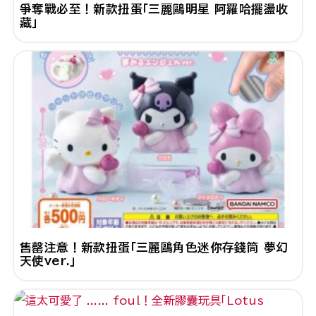
爭奪戰必至！新款扭蛋「三麗鷗明星 阿羅哈擺盪收
藏」
售罄注意！新款扭蛋「三麗鷗角色迷你存錢筒 夢幻
天使ver.」