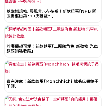
以磁鐵規格，展現非凡存在感！新款扭蛋「NPB 隊
服掛框磁鐵～中央聯盟～」
胖嘟嘟超可愛！新款轉蛋「三麗鷗角色 新動物 汽車
旅館鑰匙收藏」
賣完注意！新款轉蛋「Monchhichi 絨毛玩偶鏡子
吊飾」