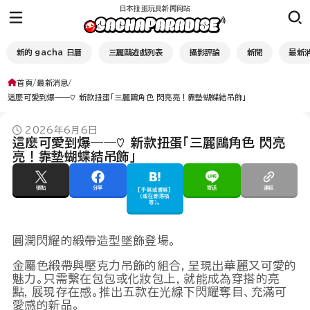
日本扭蛋玩具新闻网站
新的 gacha 日曆
三麗鷗遊戲列表
攝影評論
新聞
最新
首頁
最新消息
這麼可愛到爆——♡ 新款扭蛋「三麗鷗角色 閃亮亮！靠墊蝴蝶結吊飾」
2026年6月6日
這麼可愛到爆——♡ 新款扭蛋「三麗鷗角色 閃亮
亮！靠墊蝴蝶結吊飾」
張貼
分享
寄送
連結
[手寫或書寫]
（或在部落格
等）。
圓潤閃耀的緞帶造型墜飾登場。
金屬色緞帶與壓克力吊飾的組合，呈現出華麗又可愛的
魅力。只需繫在包包或化妝包上，就能成為穿搭的亮
點，展現存在感。推出五款在光線下閃耀奪目、充滿可
愛感的新品。