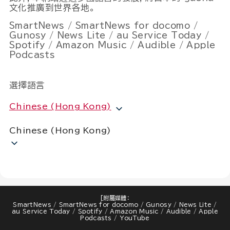
文化推廣到世界各地。
SmartNews / SmartNews for docomo /
Gunosy / News Lite / au Service Today /
Spotify / Amazon Music / Audible / Apple
Podcasts
選擇語言
Chinese (Hong Kong)
Chinese (Hong Kong)
clos
[附屬媒體：
SmartNews / SmartNews for docomo / Gunosy / News Lite /
au Service Today / Spotify / Amazon Music / Audible / Apple
Podcasts / YouTube