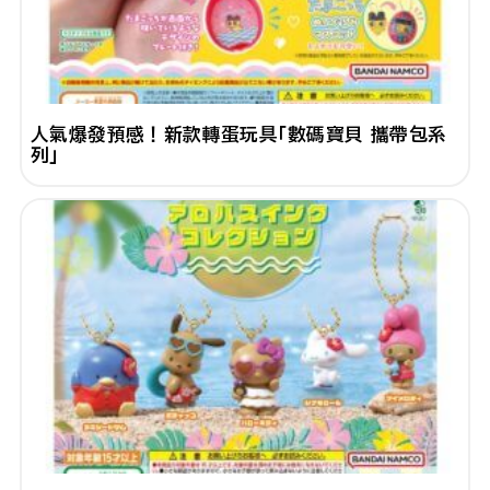
人氣爆發預感！新款轉蛋玩具「數碼寶貝 攜帶包系
列」