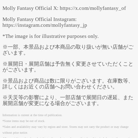
Molly Fantasy Official X: https://x.com/mollyfantasy_of
Molly Fantasy Official Instagram:
https://instagram.com/mollyfantasy_jp
*The image is for illustrative purposes only.
※一部、本景品および本商品の取り扱いが無い店舗がご
ざいます。
※展開日・展開店舗は予告無く変更させていただくこと
がございます。
※景品および商品は数に限りがございます。在庫数等、
詳しくはお近くの店舗へお問い合わせください。
※天災等の影響により、一部店舗で展開日の遅延、また
展開店舗が変更になる場合がございます。
Information is current at the time of publication.
*Some items may be out of stock.
*Sales and availability may vary by region and store. Stores may not carry the product or may change
without prior notice.