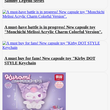
Sammy Legend Series
A must-have battle is in progress! New capsule toy
"Monchichi Melissi Acrylic Charm Colorful Version".
A must buy for fans! New capsule toy "Kirby DOT
STYLE Keychain