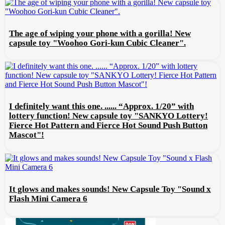
The age of wiping your phone with a gorilla! New
capsule toy "Woohoo Gori-kun Cubic Cleaner".
I definitely want this one. ...... “Approx. 1/20” with
lottery function! New capsule toy "SANKYO Lottery!
Fierce Hot Pattern and Fierce Hot Sound Push Button
Mascot"!
It glows and makes sounds! New Capsule Toy "Sound x
Flash Mini Camera 6