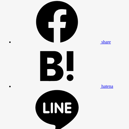
share
hatena