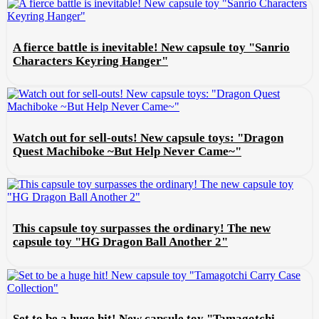
A fierce battle is inevitable! New capsule toy "Sanrio
Characters Keyring Hanger"
Watch out for sell-outs! New capsule toys: "Dragon
Quest Machiboke ~But Help Never Came~"
This capsule toy surpasses the ordinary! The new
capsule toy "HG Dragon Ball Another 2"
Set to be a huge hit! New capsule toy "Tamagotchi