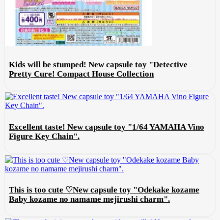
Kids will be stumped! New capsule toy "Detective
Pretty Cure! Compact House Collection
Excellent taste! New capsule toy "1/64 YAMAHA Vino
Figure Key Chain".
This is too cute ♡New capsule toy "Odekake kozame
Baby kozame no namame mejirushi charm".