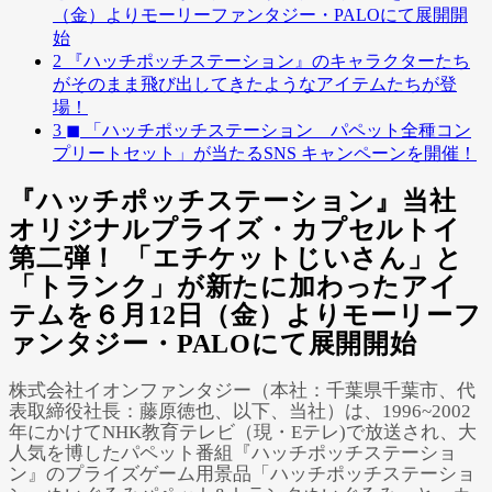
（金）よりモーリーファンタジー・PALOにて展開開
始
2
『ハッチポッチステーション』のキャラクターたち
がそのまま飛び出してきたようなアイテムたちが登
場！
3
◼ 「ハッチポッチステーション パペット全種コン
プリートセット」が当たるSNS キャンペーンを開催！
『ハッチポッチステーション』当社
オリジナルプライズ・カプセルトイ
第二弾！ 「エチケットじいさん」と
「トランク」が新たに加わったアイ
テムを６月12日（金）よりモーリーフ
ァンタジー・PALOにて展開開始
株式会社イオンファンタジー（本社：千葉県千葉市、代
表取締役社長：藤原徳也、以下、当社）は、1996~2002
年にかけてNHK教育テレビ（現・Eテレ)で放送され、大
人気を博したパペット番組『ハッチポッチステーショ
ン』のプライズゲーム用景品「ハッチポッチステーショ