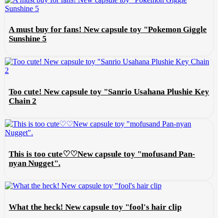
A must buy for fans! New capsule toy "Pokemon Giggle
Sunshine 5
Too cute! New capsule toy "Sanrio Usahana Plushie Key
Chain 2
This is too cute♡♡New capsule toy "mofusand Pan-
nyan Nugget".
What the heck! New capsule toy "fool's hair clip