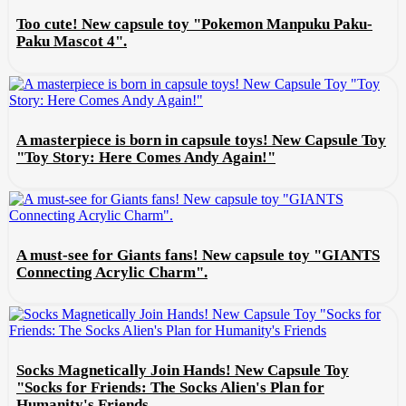
Too cute! New capsule toy "Pokemon Manpuku Paku-
Paku Mascot 4".
A masterpiece is born in capsule toys! New Capsule Toy
"Toy Story: Here Comes Andy Again!"
A must-see for Giants fans! New capsule toy "GIANTS
Connecting Acrylic Charm".
Socks Magnetically Join Hands! New Capsule Toy
"Socks for Friends: The Socks Alien's Plan for
Humanity's Friends