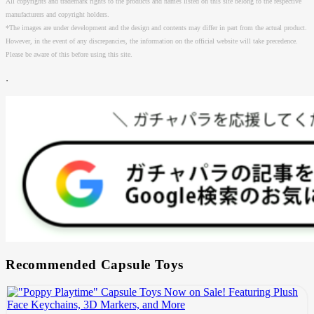
All copyrights and trademark rights to the products and names listed on this site belong to the respective
manufacturers and copyright holders.
*The images are under development and the design and contents may differ in part from the actual product.
However, in the event of any discrepancies, the information on the official website will take precedence.
Please be aware of this before using this site.
.
Recommended Capsule Toys