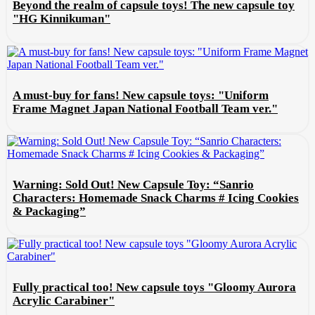
Beyond the realm of capsule toys! The new capsule toy
"HG Kinnikuman"
A must-buy for fans! New capsule toys: "Uniform
Frame Magnet Japan National Football Team ver."
Warning: Sold Out! New Capsule Toy: “Sanrio
Characters: Homemade Snack Charms # Icing Cookies
& Packaging”
Fully practical too! New capsule toys "Gloomy Aurora
Acrylic Carabiner"