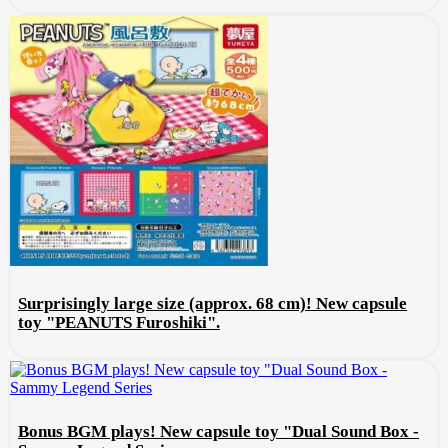
Surprisingly large size (approx. 68 cm)! New capsule
toy "PEANUTS Furoshiki".
Bonus BGM plays! New capsule toy "Dual Sound Box -