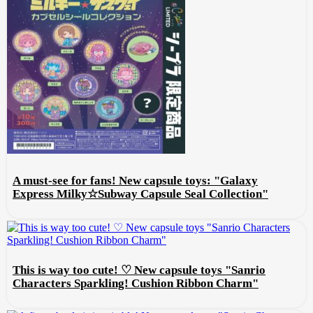
A must-see for fans! New capsule toys: "Galaxy
Express Milky☆Subway Capsule Seal Collection"
This is way too cute! ♡ New capsule toys "Sanrio
Characters Sparkling! Cushion Ribbon Charm"