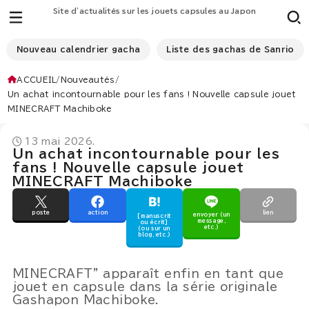
Site d'actualités sur les jouets capsules au Japon
Nouveau calendrier gacha
Liste des gachas de Sanrio
ACCUEIL
Nouveautés
Un achat incontournable pour les fans ! Nouvelle capsule jouet
MINECRAFT Machiboke
13 mai 2026.
Un achat incontournable pour les
fans ! Nouvelle capsule jouet
MINECRAFT Machiboke
poste
action
lien
envoyer (un
[manuscrit
message,
ou écrit]
etc.)
(ou sur un
blog, etc.)
MINECRAFT" apparaît enfin en tant que
jouet en capsule dans la série originale
Gashapon Machiboke.