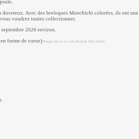
psule.
 duveteux. Avec des breloques Monchichi colorées, ils ont une g
vous voudrez toutes collectionner.
de septembre 2026 environ.
(*Image tirée du site web officiel/du SRS officiel)
Powered by 
GliaStudios
e.