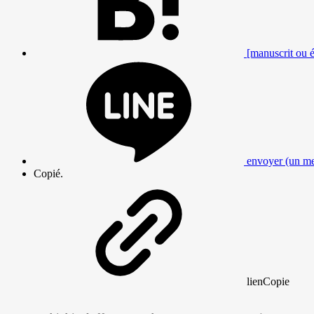
[manuscrit ou éc
envoyer (un me
Copié.
lien
Copie