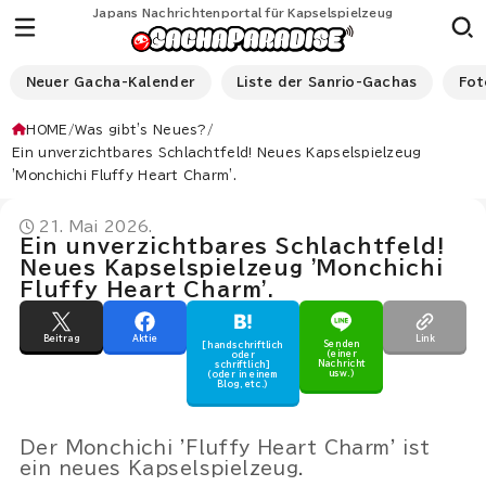
Japans Nachrichtenportal für Kapselspielzeug
Neuer Gacha-Kalender
Liste der Sanrio-Gachas
Fot
HOME
Was gibt's Neues?
Ein unverzichtbares Schlachtfeld! Neues Kapselspielzeug
'Monchichi Fluffy Heart Charm'.
21. Mai 2026.
Ein unverzichtbares Schlachtfeld!
Neues Kapselspielzeug 'Monchichi
Fluffy Heart Charm'.
Beitrag
Aktie
Link
Senden
[handschriftlich
(einer
oder
Nachricht
schriftlich]
usw.)
(oder in einem
Blog, etc.)
Der Monchichi 'Fluffy Heart Charm' ist
ein neues Kapselspielzeug.