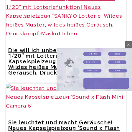
close
Die will ich unbedingt haben. ...... “Ca.
1/20” mit Lotteriefunktion! Neues
Kapselspielzeug "SANKYO Lotterie!
Wildes heißes Muster, wildes heißes
Geräusch, Druckknopf-Maskottchen".
M
u
t
Sie leuchtet und macht Geräusche!
e
Neues Kapselspielzeug 'Sound x Flash