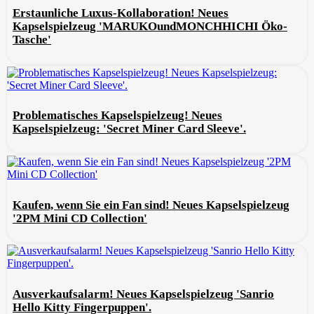
Erstaunliche Luxus-Kollaboration! Neues
Kapselspielzeug 'MARUKOundMONCHHICHI Öko-
Tasche'
Problematisches Kapselspielzeug! Neues
Kapselspielzeug: 'Secret Miner Card Sleeve'.
Kaufen, wenn Sie ein Fan sind! Neues Kapselspielzeug
'2PM Mini CD Collection'
Ausverkaufsalarm! Neues Kapselspielzeug 'Sanrio
Hello Kitty Fingerpuppen'.