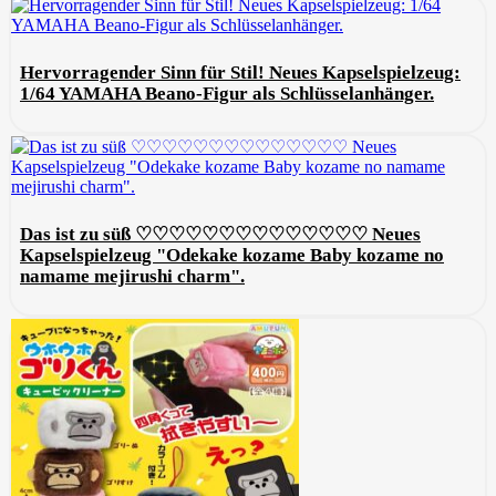
Hervorragender Sinn für Stil! Neues Kapselspielzeug:
1/64 YAMAHA Beano-Figur als Schlüsselanhänger.
Das ist zu süß ♡♡♡♡♡♡♡♡♡♡♡♡♡♡ Neues
Kapselspielzeug "Odekake kozame Baby kozame no
namame mejirushi charm".