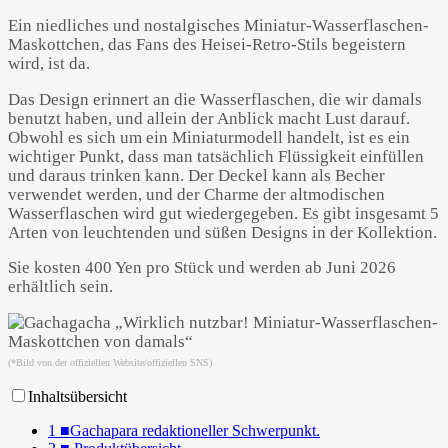
Ein niedliches und nostalgisches Miniatur-Wasserflaschen-
Maskottchen, das Fans des Heisei-Retro-Stils begeistern
wird, ist da.
Das Design erinnert an die Wasserflaschen, die wir damals
benutzt haben, und allein der Anblick macht Lust darauf.
Obwohl es sich um ein Miniaturmodell handelt, ist es ein
wichtiger Punkt, dass man tatsächlich Flüssigkeit einfüllen
und daraus trinken kann. Der Deckel kann als Becher
verwendet werden, und der Charme der altmodischen
Powered by 
GliaStudios
Wasserflaschen wird gut wiedergegeben. Es gibt insgesamt 5
Arten von leuchtenden und süßen Designs in der Kollektion.
Sie kosten 400 Yen pro Stück und werden ab Juni 2026
erhältlich sein.
(*Bild von der offiziellen Website/offiziellen SNS)
Inhaltsübersicht
1
■Gachapara redaktioneller Schwerpunkt.