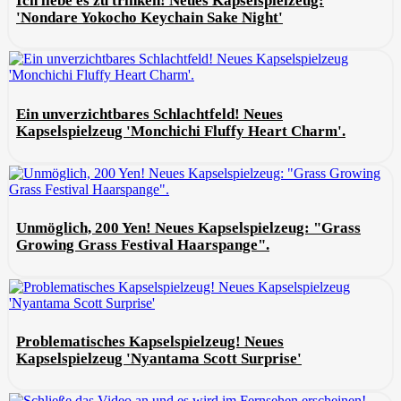
Ich liebe es zu trinken! Neues Kapselspielzeug:
'Nondare Yokocho Keychain Sake Night'
Ein unverzichtbares Schlachtfeld! Neues
Kapselspielzeug 'Monchichi Fluffy Heart Charm'.
Unmöglich, 200 Yen! Neues Kapselspielzeug: "Grass
Growing Grass Festival Haarspange".
Problematisches Kapselspielzeug! Neues
Kapselspielzeug 'Nyantama Scott Surprise'