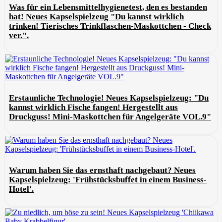
Was für ein Lebensmittelhygienetest, den es bestanden
hat! Neues Kapselspielzeug "Du kannst wirklich
trinken! Tierisches Trinkflaschen-Maskottchen - Check
ver.".
Erstaunliche Technologie! Neues Kapselspielzeug: "Du
kannst wirklich Fische fangen! Hergestellt aus
Druckguss! Mini-Maskottchen für Angelgeräte VOL.9"
Warum haben Sie das ernsthaft nachgebaut? Neues
Kapselspielzeug: 'Frühstücksbuffet in einem Business-
Hotel'.