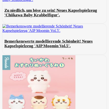
Zu niedlich, um böse zu sein! Neues Kapselspielzeug
'Chiikawa Baby Krabbelfigur'.
Bemerkenswerte modellierende Schönheit! Neues
Kapselspielzeug 'AIP Moomin Vol.5'.