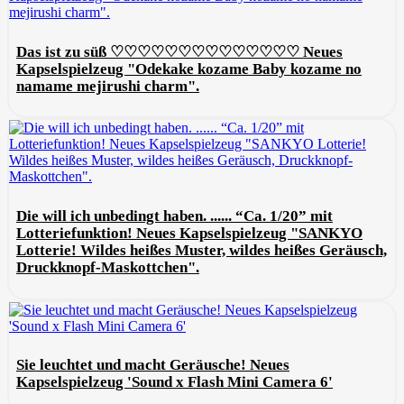
Das ist zu süß ♡♡♡♡♡♡♡♡♡♡♡♡♡♡ Neues
Kapselspielzeug "Odekake kozame Baby kozame no
namame mejirushi charm".
Die will ich unbedingt haben. ...... “Ca. 1/20” mit
Lotteriefunktion! Neues Kapselspielzeug "SANKYO
Lotterie! Wildes heißes Muster, wildes heißes Geräusch,
Druckknopf-Maskottchen".
Sie leuchtet und macht Geräusche! Neues
Kapselspielzeug 'Sound x Flash Mini Camera 6'