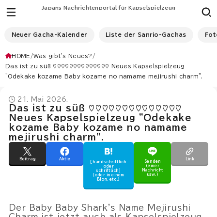
Japans Nachrichtenportal für Kapselspielzeug
Neuer Gacha-Kalender
Liste der Sanrio-Gachas
Fot
HOME
Was gibt's Neues?
Das ist zu süß ♡♡♡♡♡♡♡♡♡♡♡♡♡♡ Neues Kapselspielzeug
"Odekake kozame Baby kozame no namame mejirushi charm".
21. Mai 2026.
Das ist zu süß ♡♡♡♡♡♡♡♡♡♡♡♡♡♡
Neues Kapselspielzeug "Odekake
kozame Baby kozame no namame
mejirushi charm".
Beitrag
Aktie
Link
Senden
[handschriftlich
(einer
oder
Nachricht
schriftlich]
usw.)
(oder in einem
Blog, etc.)
Der Baby Baby Shark's Name Mejirushi
Charm ist jetzt auch als Kapselspielzeug