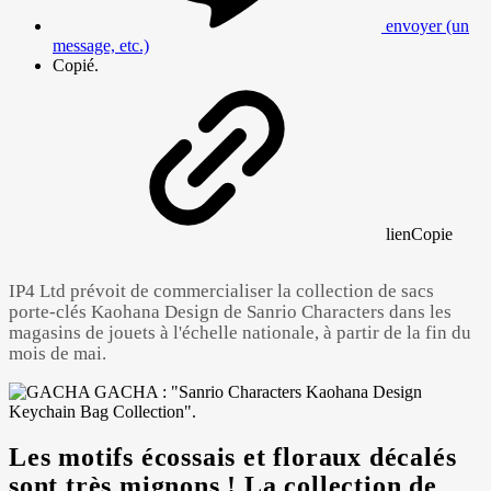
envoyer (un
message, etc.)
Copié.
lien
Copie
IP4 Ltd prévoit de commercialiser la collection de sacs
porte-clés Kaohana Design de Sanrio Characters dans les
magasins de jouets à l'échelle nationale, à partir de la fin du
mois de mai.
Les motifs écossais et floraux décalés
Powered by 
GliaStudios
sont très mignons ! La collection de