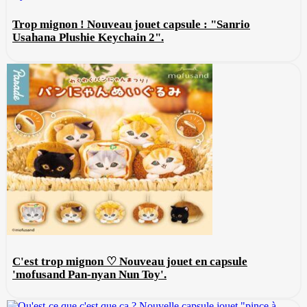
Trop mignon ! Nouveau jouet capsule : "Sanrio
Usahana Plushie Keychain 2".
C'est trop mignon ♡ Nouveau jouet en capsule
'mofusand Pan-nyan Nun Toy'.