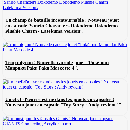
Un champ de bataille incontournable ! Nouveau jouet
en capsule 'Sanrio Characters Dokodemo Dokodemo
Plushie Charm - Latekuma Version'.
Trop mignon ! Nouvelle capsule jouet "Pokémon
Manpuku Paku Paku Mascotte 4".
Un chef-d'œuvre est né dans les jouets en capsules !
Nouveau jouet en capsule "Toy Story : Andy revient !"