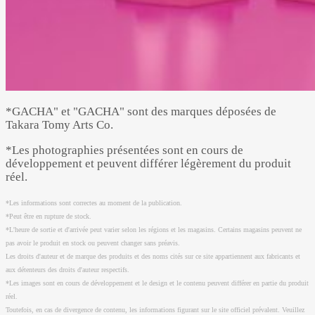
*GACHA" et "GACHA" sont des marques déposées de
Takara Tomy Arts Co.
*Les photographies présentées sont en cours de
développement et peuvent différer légèrement du produit
réel.
*Les informations sont correctes au moment de la publication.
*Peut être en rupture de stock.
*L'heure de sortie et d'arrivée peut varier selon les régions et les magasins. Certains magasins peuvent ne
pas avoir le produit en stock ou peuvent changer sans préavis.
Les droits d'auteur et de marque des produits et des noms cités sur ce site appartiennent aux fabricants et
aux détenteurs des droits d'auteur respectifs.
*Les images sont en cours de développement et le design et le contenu peuvent différer en partie du produit
réel.
Toutefois, en cas de divergence de contenu, les informations figurant sur le site officiel prévalent. Veuillez