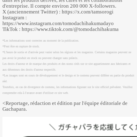
dans les produits dérivés, les cafés et les collaborations
d'entreprise. Il compte environ 200 000 X-followers.
X (anciennement Twitter) : https://x.com/tamsorogi
Instagram :
https://www.instagram.com/tomodachihakumadayo
TikTok : https://www.tiktok.com/@tomodachihakuma
*Les informations sont correctes au moment de la publication.
*Peut être en rupture de stock.
*L'heure de sortie et d'arrivée peut varier selon les régions et les magasins. Certains magasins peuvent ne
pas avoir le produit en stock ou peuvent changer sans préavis.
Les droits d'auteur et de marque des produits et des noms cités sur ce site appartiennent aux fabricants et
aux détenteurs des droits d'auteur respectifs.
*Les images sont en cours de développement et le design et le contenu peuvent différer en partie du produit
réel.
Toutefois, en cas de divergence de contenu, les informations figurant sur le site officiel prévalent. Veuillez
comprendre cela à l'avance avant d'utiliser ce site web.
<Reportage, rédaction et édition par l'équipe éditoriale de
Gachapara.