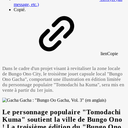
message, etc.)
Copié.
lien
Copie
Dans le cadre d'un projet visant à revitaliser la zone locale
de Bungo Ono City, le troisième jouet capsule local "Bungo
Ono Gacha", comportant une illustration en édition limitée
du personnage populaire "Tomodachi ha Kuma", sera mis en
vente à partir du 1er juin.
Le personnage populaire "Tomodachi
Powered by 
GliaStudios
Kuma" soutient la ville de Bungo Ono
! La troisième édition du "Bungo Ono