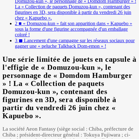
Domuzou-kun », le personnage de « Domdom Hamburger » !
La « Collection de paquets Domuzou-kun », contenant des
figurines en 3D, sera disponible à partir du vendredi 26 juin
chez « Kapuebo ».
2
■ « Domuzou-kun » fait son apparition dans « Kapuebo »
sous la forme d'une figurine accompagnée d'un emballage
Powered by 
GliaStudios
coloré !
3
◼ Lancement d'une campagne sur les réseaux sociaux pour
gagner une « peluche Talkback Dom-emon » !
Une série limitée de jouets en capsule à
l'effigie de « Domuzou-kun », le
personnage de « Domdom Hamburger
» ! La « Collection de paquets
Domuzou-kun », contenant des
figurines en 3D, sera disponible à
partir du vendredi 26 juin chez «
Kapuebo ».
La société Aeon Fantasy (siège social : Chiba, préfecture de
Chiba ; président-directeur général : Tokuya Fujiwara ; ci-