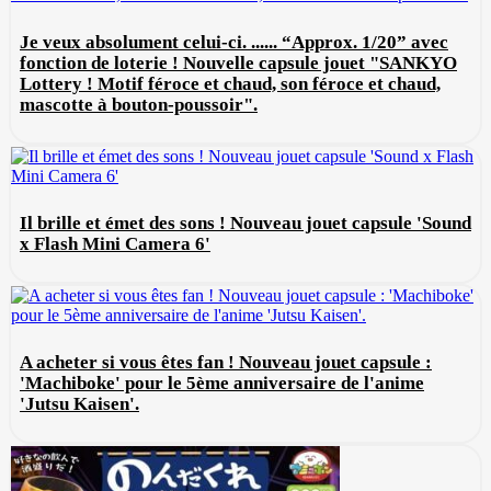
Je veux absolument celui-ci. ...... “Approx. 1/20” avec
fonction de loterie ! Nouvelle capsule jouet "SANKYO
Lottery ! Motif féroce et chaud, son féroce et chaud,
mascotte à bouton-poussoir".
Il brille et émet des sons ! Nouveau jouet capsule 'Sound
x Flash Mini Camera 6'
A acheter si vous êtes fan ! Nouveau jouet capsule :
'Machiboke' pour le 5ème anniversaire de l'anime
'Jutsu Kaisen'.