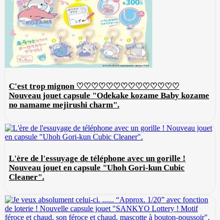
C'est trop mignon ♡♡♡♡♡♡♡♡♡♡♡♡♡♡
Nouveau jouet capsule "Odekake kozame Baby kozame
no namame mejirushi charm".
L'ère de l'essuyage de téléphone avec un gorille !
Nouveau jouet en capsule "Uhoh Gori-kun Cubic
Cleaner".