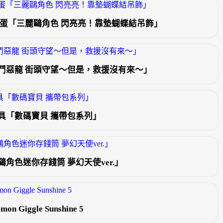
扭蛋「三麗鷗角色 閃亮亮！靠墊蝴蝶結吊飾」
鬥惡龍 街頭守望～但是，救援沒有來～」
具「數碼寶貝 攜帶包系列」
角色迷你存錢筒 夢幻天使ver.」
Giggle Sunshine 5