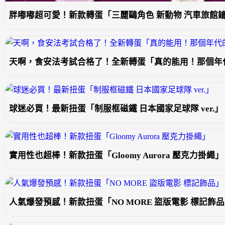
胖嘟嘟超可愛！新款轉蛋「三麗鷗角色 新動物 汽車旅館
天啊，食安法考試合格了！全新轉蛋「真的能用！那個年
球迷必買！最新扭蛋「制服框磁鐵 日本國家足球隊 ver.」
實用性也超棒！新款扭蛋「Gloomy Aurora 壓克力掛繩」
人氣爆發預感！新款扭蛋「NO MORE 盜版電影 標記飾