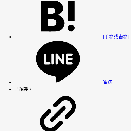
[手寫或書寫
寄送
已複製。