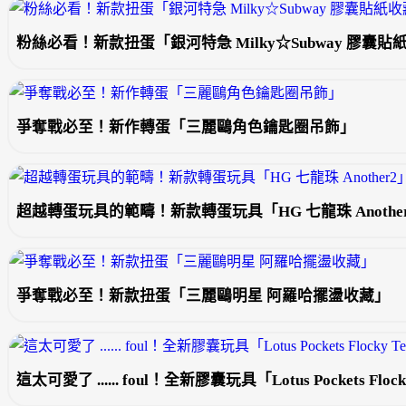
粉絲必看！新款扭蛋「銀河特急 Milky☆Subway 膠囊貼
爭奪戰必至！新作轉蛋「三麗鷗角色鑰匙圈吊飾」
超越轉蛋玩具的範疇！新款轉蛋玩具「HG 七龍珠 Anothe
爭奪戰必至！新款扭蛋「三麗鷗明星 阿羅哈擺盪收藏」
這太可愛了 ...... foul！全新膠囊玩具「Lotus Pockets Flocky