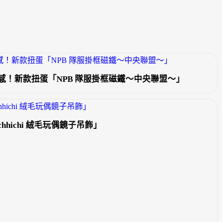
感！新款扭蛋「NPB 隊服掛框磁鐵～中央聯盟～」
hichi 絨毛玩偶鏡子吊飾」