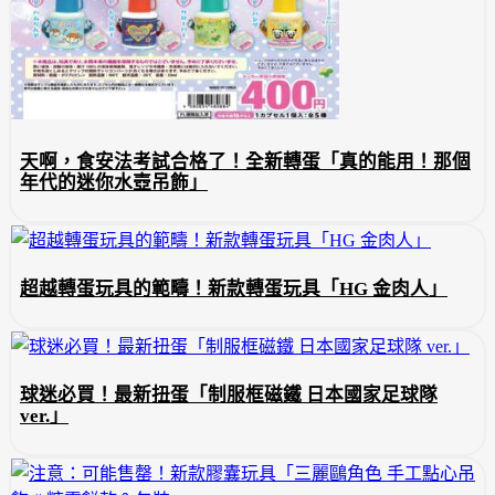
天啊，食安法考試合格了！全新轉蛋「真的能用！那個
年代的迷你水壺吊飾」
超越轉蛋玩具的範疇！新款轉蛋玩具「HG 金肉人」
球迷必買！最新扭蛋「制服框磁鐵 日本國家足球隊
ver.」