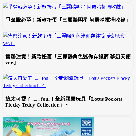
爭奪戰必至！新款扭蛋「三麗鷗明星 阿羅哈擺盪收藏」
售罄注意！新款扭蛋「三麗鷗角色迷你存錢筒 夢幻天使
ver.」
這太可愛了 ...... foul！全新膠囊玩具「Lotus Pockets
Flocky Teddy Collection」。