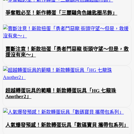
爭奪戰必至！新作轉蛋「三麗鷗角色鑰匙圈吊飾」
賣斷注意！新款扭蛋「勇者鬥惡龍 街頭守望～但是，救
援沒有來～」
超越轉蛋玩具的範疇！新款轉蛋玩具「HG 七龍珠
Another2」
人氣爆發預感！新款轉蛋玩具「數碼寶貝 攜帶包系列」