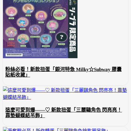
粉絲必看！新款扭蛋「銀河特急 Milky☆Subway 膠囊
貼紙收藏」
這麼可愛到爆——♡ 新款扭蛋「三麗鷗角色 閃亮亮！
靠墊蝴蝶結吊飾」