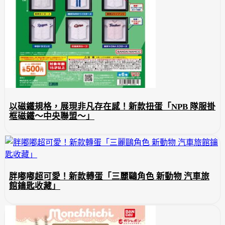
以磁鐵規格，展現非凡存在感！新款扭蛋「NPB 隊服掛
框磁鐵～中央聯盟～」
胖嘟嘟超可愛！新款轉蛋「三麗鷗角色 新動物 汽車旅
館鑰匙收藏」