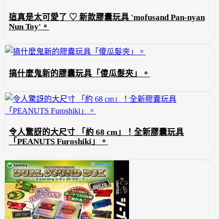
這真是太可愛了 ♡ 新款膠囊玩具 'mofusand Pan-nyan
Nun Toy'。
搞什麼鬼新的膠囊玩具「傻瓜髮夾」。
令人驚訝的大尺寸 「約 68 cm」！全新膠囊玩具
「PEANUTS Furoshiki」。