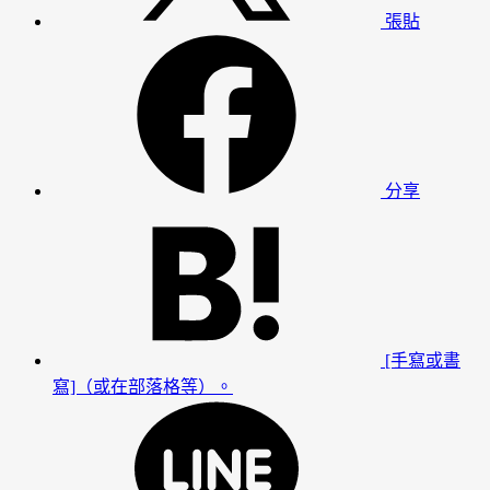
張貼
分享
[手寫或書
寫]（或在部落格等）。