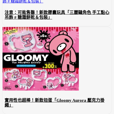
注意：可能售罄！新款膠囊玩具「三麗鷗角色 手工點心
吊飾 # 糖霜餅乾＆包裝」
實用性也超棒！新款扭蛋「Gloomy Aurora 壓克力掛
繩」