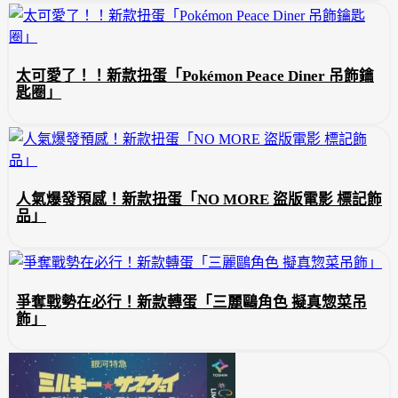
太可愛了！！新款扭蛋「Pokémon Peace Diner 吊飾鑰
匙圈」
人氣爆發預感！新款扭蛋「NO MORE 盜版電影 標記飾
品」
爭奪戰勢在必行！新款轉蛋「三麗鷗角色 擬真惣菜吊
飾」