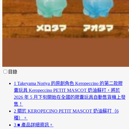
目錄
1
Takeyama Noriya 的原創角色 Keropeccino 的第二款膠
囊玩具 Keropeccino PETIT MASCOT 奶油蘇打，將於
2026 年 5 月下旬開始在全國的膠囊玩具自動售貨機上發
售！
2
關於 KEROPECINO PETIT MASCOT 奶油蘇打（6
種）。
3
■ 產品詳細資訊。