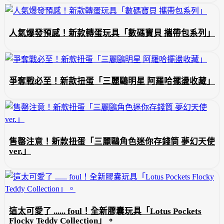
人氣爆發預感！新款轉蛋玩具「數碼寶貝 攜帶包系列」
爭奪戰必至！新款扭蛋「三麗鷗明星 阿羅哈擺盪收藏」
售罄注意！新款扭蛋「三麗鷗角色迷你存錢筒 夢幻天使
ver.」
這太可愛了 ...... foul！全新膠囊玩具「Lotus Pockets
Flocky Teddy Collection」。