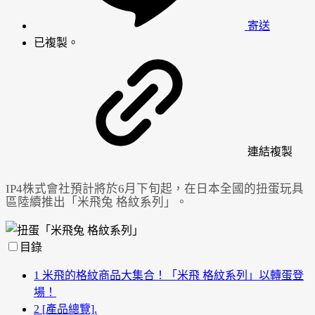
寄送
已複製。
連結
複製
IP4株式會社預計將於6月下旬起，在日本全國的扭蛋玩具
區陸續推出「米飛兔 格紋系列」。
目錄
1
米飛的格紋商品大集合！「米飛 格紋系列」以轉蛋登
場！
2
[產品總覽].
Powered by 
GliaStudios