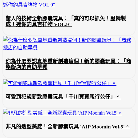
驚人的技術全新膠囊玩具：「真的可以抓魚！壓鑄製
成！迷你釣具吉祥物 VOL.9"
你為什麼要認真地重新創造這個！新的膠囊玩具：「商
務飯店的自助早餐
可愛到犯規新款膠囊玩具「千川寶寶爬行公仔」。
非凡的造型美感！全新膠囊玩具 'AIP Moomin Vol.5'。