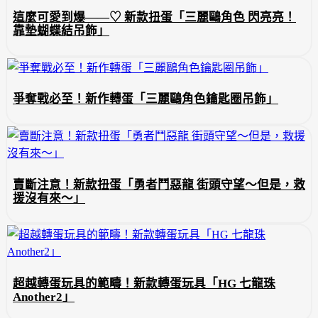
這麼可愛到爆——♡ 新款扭蛋「三麗鷗角色 閃亮亮！
靠墊蝴蝶結吊飾」
爭奪戰必至！新作轉蛋「三麗鷗角色鑰匙圈吊飾」
賣斷注意！新款扭蛋「勇者鬥惡龍 街頭守望～但是，救
援沒有來～」
超越轉蛋玩具的範疇！新款轉蛋玩具「HG 七龍珠
Another2」