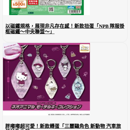
以磁鐵規格，展現非凡存在感！新款扭蛋「NPB 隊服掛
框磁鐵～中央聯盟～」
胖嘟嘟超可愛！新款轉蛋「三麗鷗角色 新動物 汽車旅