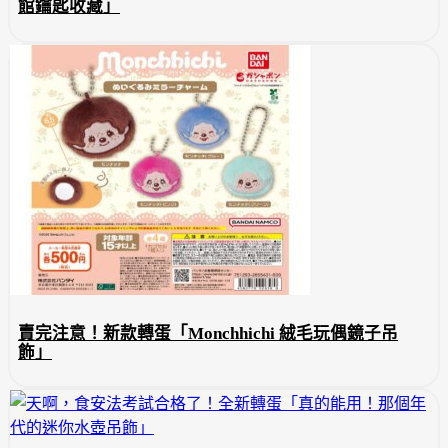
館鑰匙收藏」
賣完注意！新款轉蛋「Monchhichi 絨毛玩偶鏡子吊
飾」