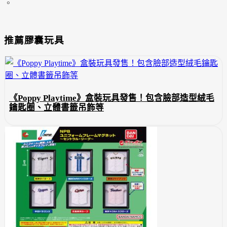
。
推薦膠囊玩具
《Poppy Playtime》盒裝玩具發售！包含臉部造型絨毛
鑰匙圈、立體書籤吊飾等