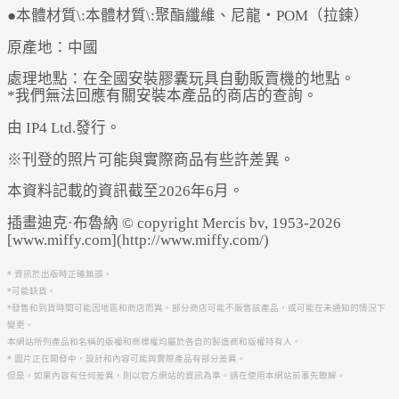
●本體材質\:本體材質\:聚酯纖維、尼龍・POM（拉鍊）
原產地：中國
處理地點：在全國安裝膠囊玩具自動販賣機的地點。
*我們無法回應有關安裝本產品的商店的查詢。
由 IP4 Ltd.發行。
※刊登的照片可能與實際商品有些許差異。
本資料記載的資訊截至2026年6月。
插畫迪克·布魯納 © copyright Mercis bv, 1953-2026
[www.miffy.com](http://www.miffy.com/)
* 資訊於出版時正確無誤。
*可能缺貨。
*發售和到貨時間可能因地區和商店而異。部分商店可能不販售該產品，或可能在未通知的情況下
變更。
本網站所列產品和名稱的版權和商標權均屬於各自的製造商和版權持有人。
* 圖片正在開發中，設計和內容可能與實際產品有部分差異。
但是，如果內容有任何差異，則以官方網站的資訊為準。請在使用本網站前事先瞭解。