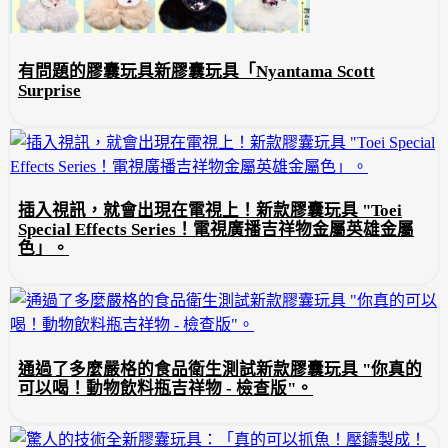
有問題的膠囊玩具新膠囊玩具「Nyantama Scott
Surprise
插入視訊，就會出現在電視上！新款膠囊玩具 "Toei
Special Effects Series！電視廣播吉祥物金屬英雄金屬
色」。
通過了多麼嚴格的食品衛生測試新款膠囊玩具 "你真的
可以喝！動物飲料瓶吉祥物 - 檢查版"。