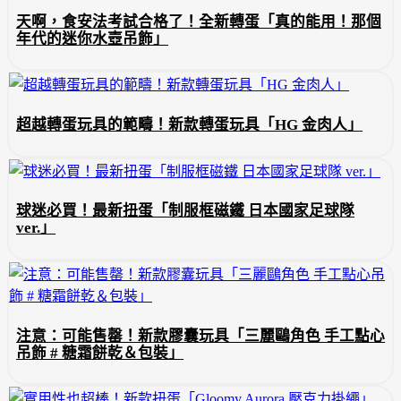
天啊，食安法考試合格了！全新轉蛋「真的能用！那個
年代的迷你水壺吊飾」
超越轉蛋玩具的範疇！新款轉蛋玩具「HG 金肉人」
球迷必買！最新扭蛋「制服框磁鐵 日本國家足球隊
ver.」
注意：可能售罄！新款膠囊玩具「三麗鷗角色 手工點心
吊飾 # 糖霜餅乾＆包裝」