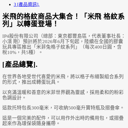
3
[產品資訊].
米飛的格紋商品大集合！「米飛 格紋系
列」以轉蛋登場！
IP4股份有限公司（總部：東京都豐島區，代表董事社長：
小濱 剛）預計將於2026年6月下旬起，陸續在全國的膠囊
玩具專區推出「米菲兔格子紋系列」（每次400日圓・含
稅10%，共5種）。
[產品總覽].
在世界各地受世代喜愛的米飛，將以格子布縫製組合系列
的形式，推出成轉蛋玩具。
以充滿溫暖和善意的米菲世界觀為靈感，採用柔和的粉彩
色調設計。
這款托特包長300毫米，可收納500毫升寶特瓶及摺疊傘。
這是一個完美的配件，可以用作外出時的備用包，或摺疊
起來作為環保袋隨身攜帶。