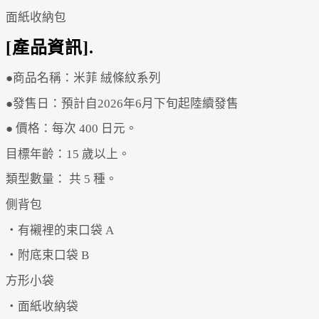
面紙收納包
[產品資訊].
●商品名稱：米菲 絨條紋系列
●發售日：預計自2026年6月下旬起陸續發售
● 價格：每次 400 日元。
目標年齡：15 歲以上。
類型數量： 共 5 種。
側背包
・有襯裡的束口袋 A
・附底束口袋 B
方形小袋
・面紙收納袋