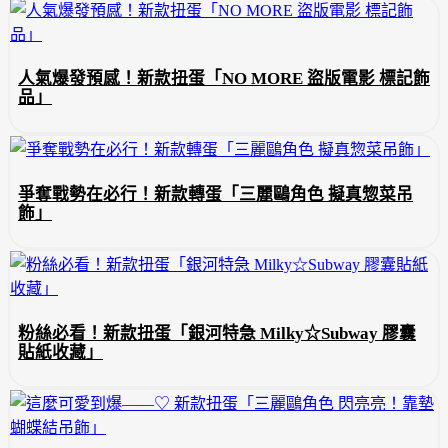
人氣爆發預感！新款扭蛋「NO MORE 盜版電影 標記飾
品」
爭奪戰勢在必行！新款轉蛋「三麗鷗角色 擬真惣菜吊
飾」
粉絲必看！新款扭蛋「銀河特急 Milky☆Subway 膠囊
貼紙收藏」