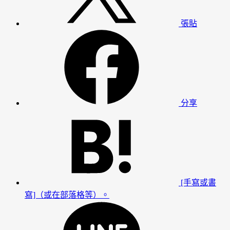
張貼
分享
[手寫或書
寫]（或在部落格等）。