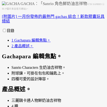
©'26 SANRIO Ⓛ
M (*圖片來自官方網站)。
Powered by 
GliaStudios
[附圖片] 一月份發佈的最熱門 gachas 綜合！新款膠囊玩具
總結
目錄
1
Gachapara 編輯焦點。
2
產品概述。
Gachapara 編輯焦點。
Sanrio Characters 生奶油吉祥物。
附球鍊，可掛在包包和鑰匙上。
四種可愛的設計陣容。
產品概述。
三麗鷗卡通人物鮮奶油吉祥物
4 種