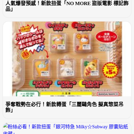
人氣爆發預感！新款扭蛋「NO MORE 盜版電影 標記飾
品」
爭奪戰勢在必行！新款轉蛋「三麗鷗角色 擬真惣菜吊
飾」