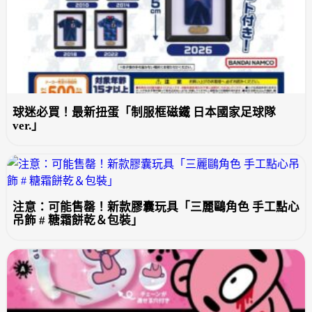
球迷必買！最新扭蛋「制服框磁鐵 日本國家足球隊
ver.」
注意：可能售罄！新款膠囊玩具「三麗鷗角色 手工點心
吊飾 # 糖霜餅乾＆包裝」