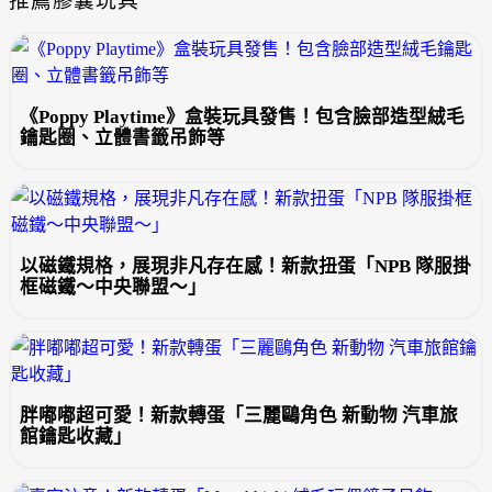
推薦膠囊玩具
《Poppy Playtime》盒裝玩具發售！包含臉部造型絨毛
鑰匙圈、立體書籤吊飾等
以磁鐵規格，展現非凡存在感！新款扭蛋「NPB 隊服掛
框磁鐵～中央聯盟～」
胖嘟嘟超可愛！新款轉蛋「三麗鷗角色 新動物 汽車旅
館鑰匙收藏」