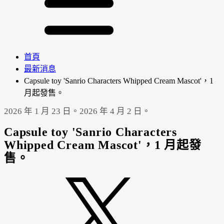
首頁
最新消息
Capsule toy 'Sanrio Characters Whipped Cream Mascot'，1
月起發售。
2026 年 1 月 23 日。
2026 年 4 月 2 日。
Capsule toy 'Sanrio Characters
Whipped Cream Mascot'，1 月起發
售。