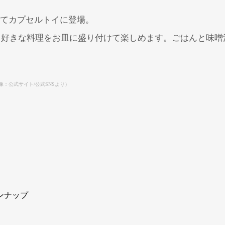
ってカプセルトイに登場。
、好きな料理をお皿に盛り付けて楽しめます。ごはんと味噌
像：公式サイト/公式SNSより）
Powered by 
GliaStudios
ンナップ