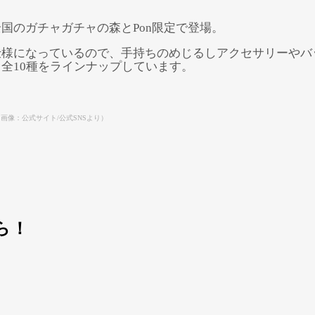
国のガチャガチャの森とPon限定で登場。
仕様になっているので、手持ちのめじるしアクセサリーやバ
全10種をラインナップしています。
画像：公式サイト/公式SNSより）
Powered by 
GliaStudios
ら！