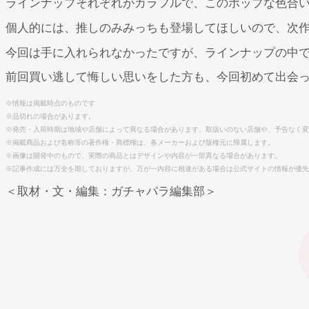
ラインナップそれぞれがカラフルで、このポップな色合
個人的には、推しのみみっちも登場してほしいので、次
今回は手に入れられなかったですが、ラインナップの中
前回買い逃して悔しい思いをした方も、今回初めて出会
※情報は掲載時点のものです
※品切れの場合があります。
※発売・入荷時期は地域や店舗によって異なる場合があります。取扱いのない店舗や、予告なく変
※掲載商品および名称等の著作権・商標権は、各メーカーおよび版権元に帰属します。
※画像は開発中のもので、実際の商品とはデザインや内容が一部異なる場合があります。
※記事作成には万全を期しておりますが、万が一内容に相違がある場合は公式サイトの情報が優先
＜取材・文・編集：ガチャパラ編集部＞