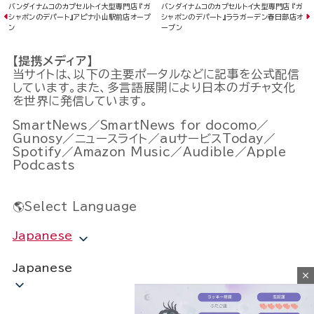
バンダイナムコのカプセルトイ大型専門店 『ガ
バンダイナムコのカプセルトイ大型専門店 『ガ
シャポンのデパート』アピナ小山駅前店オープ
シャポンのデパート』ララガーデン春日部店オ
ン
ープン
【提携メディア】
当サイトは、以下の主要ポータルなどに記事を公式配信
しています。また、多言語展開により日本のガチャ文化
を世界に発信しています。
SmartNews／SmartNews for docomo／
Gunosy／ニュースライト／auサービスToday／
Spotify／Amazon Music／Audible／Apple
Podcasts
🌎Select Language
Japanese
Japanese
close