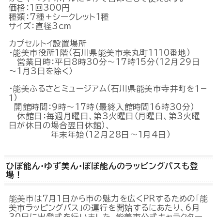
価格：1回300円
種類：7種＋シークレット1種
サイズ：直径3cm
カプセルトイ設置場所
・能美市役所1階（石川県能美市来丸町1110番地）
営業日時：平日8時30分～17時15分（12月29日
～1月3日を除く）
・能美ふるさとミュージアム（石川県能美市寺井町を１－
１）
開館時間：9時～17時（最終入館時間16時30分）
休館日：毎週月曜日、第3火曜日（月曜日、第3火曜
日が休日の場合翌日休館）、
年末年始（12月28日～1月4日）
ひぽ能ん・ゆず美ん・ぽぽ能んのラッピングバスも登
場！
能美市は7月1日から市の魅力を広くPRするための「能
美市ラッピングバス」の運行を開始するにあたり、6月
30日に出発式を行いました。能美市公式キャラクター