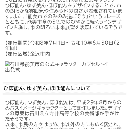
ひぽ能ん・ゆず美ん・ぽぽ能んをデザインすることで、市
の朗らかな雰囲気や住み心地の良さが表現されていま
す。また、「能美市でのみのみ過ごそう」というフレーズ
とともに、能美市章の3色でのびやかに続くラインデザ
インを施し、市の明るい未来展望を表現しているそうで
す。
【運行期間】令和8年7月1日～令和10年6月30日（2
年間）
【運行区域】金沢市内
出発式
ひぽ能ん、ゆず美ん、ぽぽ能んについて
ひぽ能ん、ゆず美ん、ぽぽ能んは、平成29年8月からの
みバスイメージキャラクターとして誕生しました。デザイ
ンの原案は石川県立寺井高等学校の美術部が手がけ
たそうです。
以来、市民の方々はじめ、市以外の方にも広く愛され、