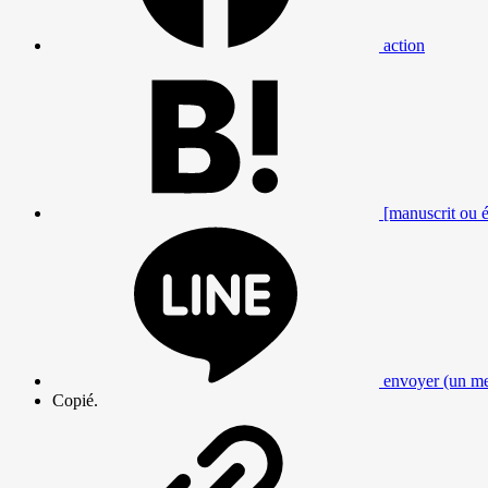
action
[manuscrit ou éc
envoyer (un me
Copié.