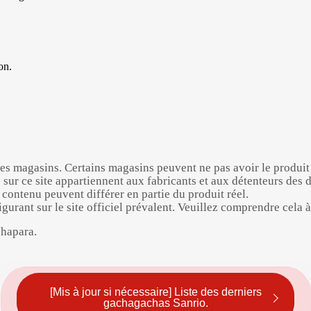
on.
.
et les magasins. Certains magasins peuvent ne pas avoir le produi
 sur ce site appartiennent aux fabricants et aux détenteurs des dr
contenu peuvent différer en partie du produit réel.
urant sur le site officiel prévalent. Veuillez comprendre cela à 
chapara.
[Mis à jour si nécessaire] Liste des derniers
gachagachas Sanrio.