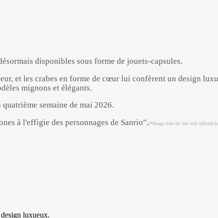
 désormais disponibles sous forme de jouets-capsules.
r, et les crabes en forme de cœur lui confèrent un design luxue
dèles mignons et élégants.
la quatrième semaine de mai 2026.
(*Image tirée du site web officiel/d
Powered by 
GliaStudios
 design luxueux.