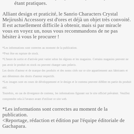
étant pratiques.
Alliant design et praticité, le Sanrio Characters Crystal
Mejirushi Accessory est d'ores et déjà un objet très convoité.
Il est actuellement difficile à obtenir, mais si par miracle
vous en voyez un, nous vous recommandons de ne pas
hésiter à vous le procurer !
*Les informations sont correctes au moment de la publication.
*Peut être en rupture de stock.
*L'heure de sortie et d'arrivée peut varier selon les régions et les magasins. Certains magasins peuvent ne
pas avoir le produit en stock ou peuvent changer sans préavis.
Les droits d'auteur et de marque des produits et des noms cités sur ce site appartiennent aux fabricants et
aux détenteurs des droits d'auteur respectifs.
*Les images sont en cours de développement et le design et le contenu peuvent différer en partie du produit
réel.
Toutefois, en cas de divergence de contenu, les informations figurant sur le site officiel prévalent. Veuillez
comprendre cela à l'avance avant d'utiliser ce site web.
*Les informations sont correctes au moment de la
publication.
<Reportage, rédaction et édition par l'équipe éditoriale de
Gachapara.