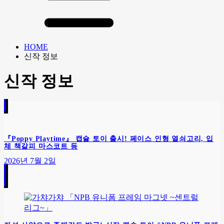
HOME
신작 정보
신작 정보
『Poppy Playtime』 캡슐 토이 출시! 페이스 인형 열쇠고리, 입
체 책갈피 마스코트 등
2026년 7월 2일