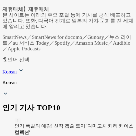
제휴매체】제휴매체
본 사이트는 아래의 주요 포털 등에 기사를 공식 배포하고
있습니다. 또한, 다국어 전개로 일본의 가챠 문화를 전 세계
에 알리고 있습니다.
SmartNews／SmartNews for docomo／Gunosy／뉴스 라이
트／au 서비스 Today／Spotify／Amazon Music／Audible
／Apple Podcasts
🌎언어 선택
Korean
Korean
인기 기사 TOP10
인기 폭발의 예감! 신작 캡슐 토이 '다마고치 캐리 케이스
컬렉션'