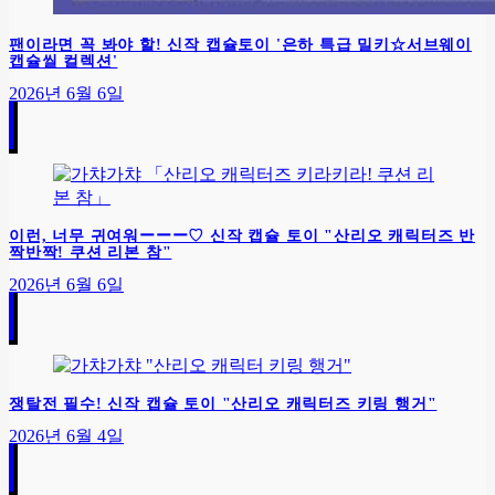
팬이라면 꼭 봐야 할! 신작 캡슐토이 '은하 특급 밀키☆서브웨이
캡슐씰 컬렉션'
2026년 6월 6일
이런, 너무 귀여워ーーー♡ 신작 캡슐 토이 "산리오 캐릭터즈 반
짝반짝! 쿠션 리본 참"
2026년 6월 6일
쟁탈전 필수! 신작 캡슐 토이 "산리오 캐릭터즈 키링 행거"
2026년 6월 4일