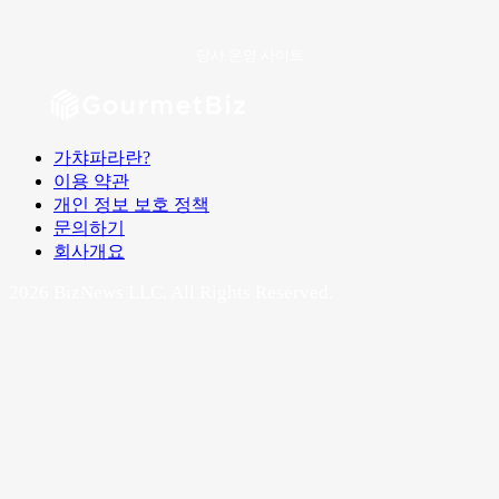
당사 운영 사이트
가챠파라란?
이용 약관
개인 정보 보호 정책
문의하기
회사개요
2026 BizNews LLC. All Rights Reserved.