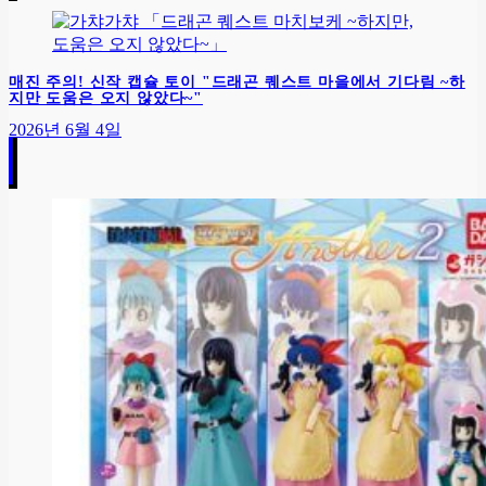
매진 주의! 신작 캡슐 토이 "드래곤 퀘스트 마을에서 기다림 ~하
지만 도움은 오지 않았다~"
2026년 6월 4일