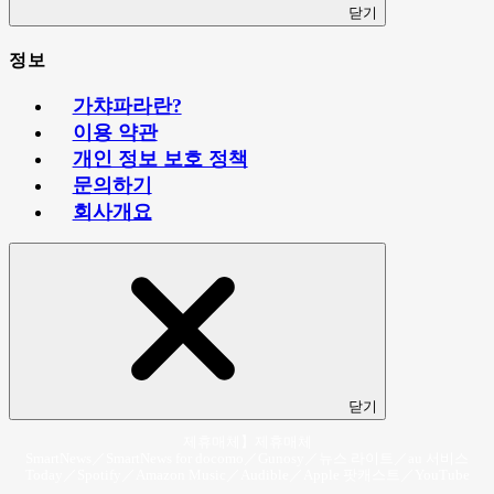
닫기
정보
가챠파라란?
이용 약관
개인 정보 보호 정책
문의하기
회사개요
닫기
제휴매체】제휴매체
SmartNews／SmartNews for docomo／Gunosy／뉴스 라이트／au 서비스
Today／Spotify／Amazon Music／Audible／Apple 팟캐스트／YouTube