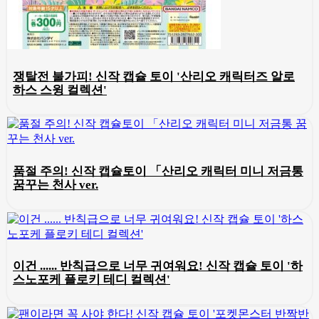
쟁탈전 불가피! 신작 캡슐 토이 '산리오 캐릭터즈 알로
하스 스윙 컬렉션'
품절 주의! 신작 캡슐토이 「산리오 캐릭터 미니 저금통
꿈꾸는 천사 ver.
이건 ...... 반칙급으로 너무 귀여워요! 신작 캡슐 토이 '하
스노포케 플로키 테디 컬렉션'