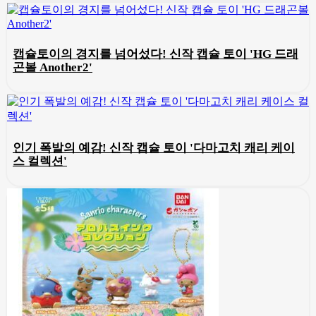
캡슐토이의 경지를 넘어섰다! 신작 캡슐 토이 'HG 드래
곤볼 Another2'
인기 폭발의 예감! 신작 캡슐 토이 '다마고치 캐리 케이
스 컬렉션'