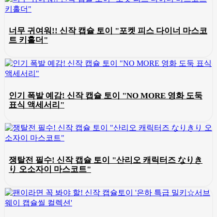
너무 귀여워!! 신작 캡슐 토이 "포켓 피스 다이너 마스코
트 키홀더"
인기 폭발 예감! 신작 캡슐 토이 "NO MORE 영화 도둑
표식 액세서리"
쟁탈전 필수! 신작 캡슐 토이 "산리오 캐릭터즈 なりき
り 오소자이 마스코트"