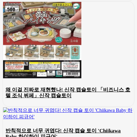
왜 이걸 진짜로 재현했나! 신작 캡슐토이 「비즈니스 호
텔 조식 뷔페」신작 캡슐토이
반칙적으로 너무 귀엽다! 신작 캡슐 토이 'Chiikawa
Baby 하이하이 피규어'