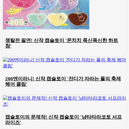
쟁탈전 필연! 신작 캡슐토이 '몬치치 푹신푹신한 하트
참'
200엔이라니! 신작 캡슐토이 '잔디가 자라는 풀의 축제
헤어 클립'
캡슐토이의 문제작! 신작 캡슐토이 '냥타타라코토 서프
라이즈'