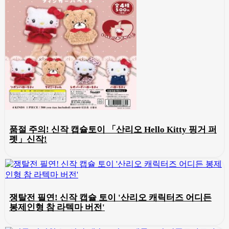
품절 주의! 신작 캡슐토이 「산리오 Hello Kitty 핑거 퍼
펫」신작!
쟁탈전 필연! 신작 캡슐 토이 '산리오 캐릭터즈 어디든
봉제인형 참 라텍마 버전'