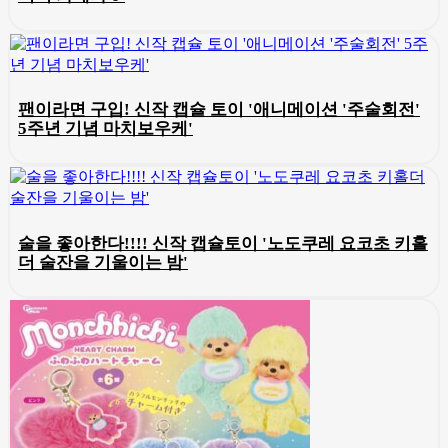
팬이라면 구입! 신작 캡슐 토이 '애니메이션 '주술회전'
5주년 기념 마치보우케'
술을 좋아한다!!!! 신작 캡슐토이 '노도쿠레 요코초 키홀
더 술잔을 기울이는 밤'