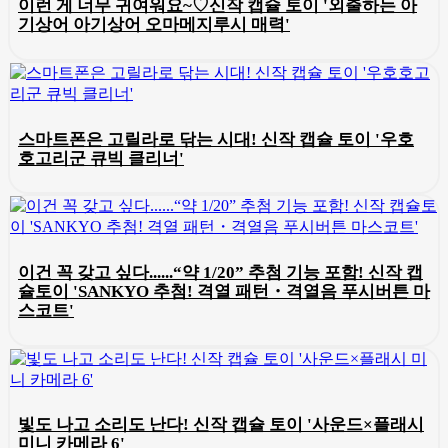
이런 게 너무 귀여워요~♡신작 캡슐 토이 '외출하는 아
기상어 아기상어 오마메지루시 매력'
스마트폰은 고릴라로 닦는 시대! 신작 캡슐 토이 '우호
호고리군 큐빅 클리너'
이건 꼭 갖고 싶다......“약 1/20” 추첨 기능 포함! 신작 캡
슐토이 'SANKYO 추첨! 격열 패턴・격열음 푸시버튼 마
스코트'
빛도 나고 소리도 난다! 신작 캡슐 토이 '사운드×플래시
미니 카메라 6'