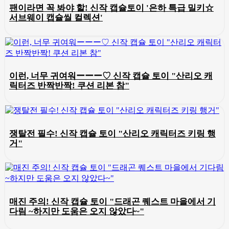
팬이라면 꼭 봐야 할! 신작 캡슐토이 '은하 특급 밀키☆
서브웨이 캡슐씰 컬렉션'
이런, 너무 귀여워ーーー♡ 신작 캡슐 토이 "산리오 캐
릭터즈 반짝반짝! 쿠션 리본 참"
쟁탈전 필수! 신작 캡슐 토이 "산리오 캐릭터즈 키링 행
거"
매진 주의! 신작 캡슐 토이 "드래곤 퀘스트 마을에서 기
다림 ~하지만 도움은 오지 않았다~"