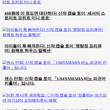
400원에 이 정도면 대단하다! 신작 캡슐 토이 '세서미 스
트리트 프린트 미니 토트'
아이들이 푹 빠져든다! 신작 캡슐 토이 '명탐정 프리큐
어! 컴팩트 하우스 컬렉션'
센스 만점! 신작 캡슐 토이 「1/64YAMAHA 비노 피규어
키홀더」입니다.