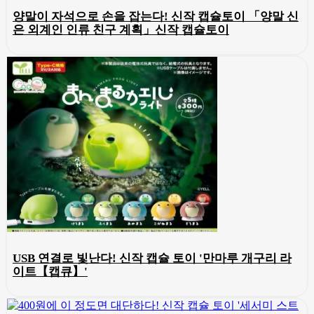
양말이 자석으로 손을 잡는다! 신작 캡슐토이 「양말 신
은 외계인 인류 친구 계획」신작 캡슐토이
USB 연결로 빛난다! 신작 캡슐 토이 '만마루 개구리 라
이트【캡큐】'