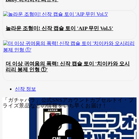
놀라운 조형미! 신작 캡슐 토이 'AIP 무민 Vol.5'
더 이상 귀여움의 폭력! 신작 캡슐 토이 '치이카와 오시
리리 봉제 인형 ①'
신작 정보