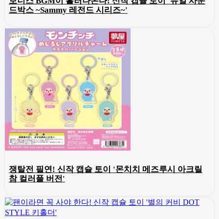
보너스 BGM이 흘러나온다! 신작 캡슐 토이 '듀얼 사운
드박스 ~Sammy 레전드 시리즈~'
쟁탈전 필연! 신작 캡슐 토이 '몬치치 메즈루시 아크릴
참 컬러풀 버전'