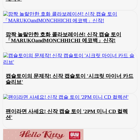
깜짝 놀랄만한 호화 콜라보레이션! 신작 캡슐 토이
「MARUKOandMONCHHICHI 에코백」신작!
캡슐토이의 문제작! 신작 캡슐토이 '시크릿 마이너 카드
슬리브'
팬이라면 사세요! 신작 캡슐 토이 '2PM 미니 CD 컬렉
션'