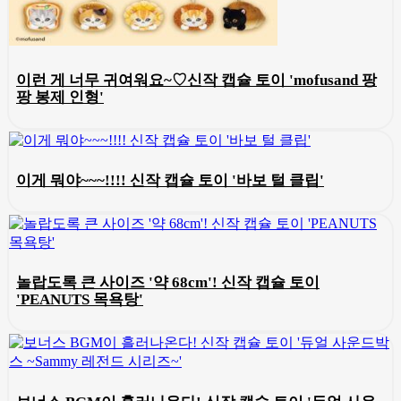
이런 게 너무 귀여워요~♡신작 캡슐 토이 'mofusand 팡
팡 봉제 인형'
이게 뭐야~~~!!!! 신작 캡슐 토이 '바보 털 클립'
놀랍도록 큰 사이즈 '약 68cm'! 신작 캡슐 토이
'PEANUTS 목욕탕'