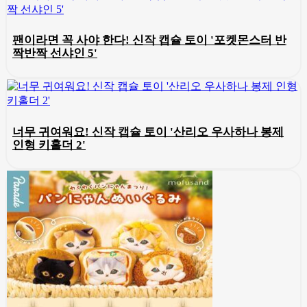
팬이라면 꼭 사야 한다! 신작 캡슐 토이 '포켓몬스터 반
짝반짝 선샤인 5'
너무 귀여워요! 신작 캡슐 토이 '산리오 우사하나 봉제
인형 키홀더 2'