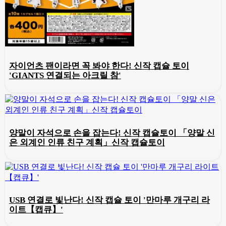
자이언츠 팬이라면 꼭 봐야 한다! 신작 캡슐 토이
'GIANTS 연결되는 아크릴 참'
양말이 자석으로 손을 잡는다! 신작 캡슐토이 「양말 신
은 외계인 인류 친구 계획」신작 캡슐토이
USB 연결로 빛난다! 신작 캡슐 토이 '만마루 개구리 라
이트【캡큐】'