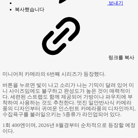
보내기
복사했습니다
링크
를 복사
미니어처 카메라의 6번째 시리즈가 등장했다.
버튼을 누르면 빛이 나고 소리가 나는 기믹이 달려 있어 미
니 사이즈임에도 불구하고 완성도가 높은 것이 매력적이
다. 세련된 스트랩도 함께 제공되어 가방이나 파우치에 부
착하여 사용하는 것도 추천한다. 멋진 일안반사식 카메라
풍의 디자인부터 귀여운 인스턴트 카메라풍의 디자인까지,
수집욕구를 불러일으키는 5종류가 라인업되어 있다.
1회 400엔이며, 2026년 8월경부터 순차적으로 등장할 예정
Powered by 
GliaStudios
이다.