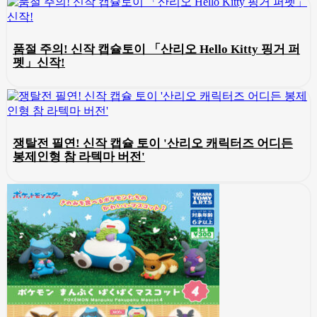
품절 주의! 신작 캡슐토이 「산리오 Hello Kitty 핑거 퍼
펫」신작!
쟁탈전 필연! 신작 캡슐 토이 '산리오 캐릭터즈 어디든
봉제인형 참 라텍마 버전'