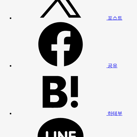
포스트
공유
하테부