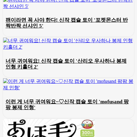
팬이라면 꼭 사야 한다! 신작 캡슐 토이 '포켓몬스터 반
짝반짝 선샤인 5'
너무 귀여워요! 신작 캡슐 토이 '산리오 우사하나 봉제
인형 키홀더 2'
이런 게 너무 귀여워요~♡신작 캡슐 토이 'mofusand 팡
팡 봉제 인형'