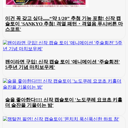
이건 꼭 갖고 싶다......“약 1/20” 추첨 기능 포함! 신작 캡
슐토이 'SANKYO 추첨! 격열 패턴・격열음 푸시버튼 마
스코트'
팬이라면 구입! 신작 캡슐 토이 '애니메이션 '주술회전'
5주년 기념 마치보우케'
술을 좋아한다!!!! 신작 캡슐토이 '노도쿠레 요코초 키홀
더 술잔을 기울이는 밤'