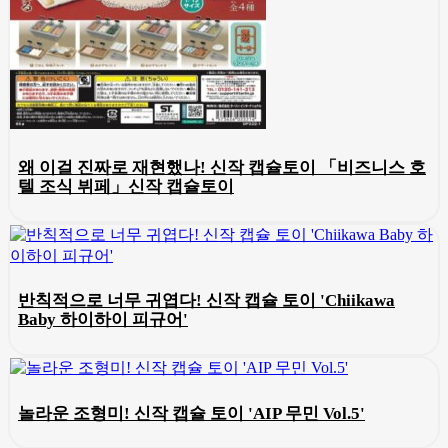
왜 이걸 진짜로 재현했나! 신작 캡슐토이 「비즈니스 호
텔 조식 뷔페」신작 캡슐토이
반칙적으로 너무 귀엽다! 신작 캡슐 토이 'Chiikawa
Baby 하이하이 피규어'
놀라운 조형미! 신작 캡슐 토이 'AIP 무민 Vol.5'