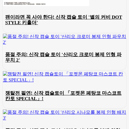
팬이라면 꼭 사야 한다! 신작 캡슐 토이 '별의 커비 DOT
STYLE 키홀더'
품절 주의! 신작 캡슐 토이 '산리오 크로미 봉제 인형 파
우치 2'
쟁탈전 필연! 신작 캡슐토이 「포켓몬 페탕코 마스코트
칸토 SPECIAL」!