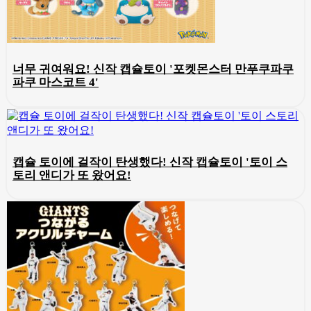
너무 귀여워요! 신작 캡슐토이 '포켓몬스터 만푸쿠파쿠
파쿠 마스코트 4'
캡슐 토이에 걸작이 탄생했다! 신작 캡슐토이 '토이 스
토리 앤디가 또 왔어요!