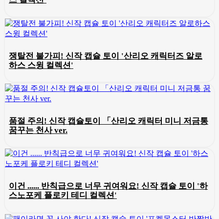
쟁탈전 불가피! 신작 캡슐 토이 '산리오 캐릭터즈 알로
하스 스윙 컬렉션'
품절 주의! 신작 캡슐토이 「산리오 캐릭터 미니 저금통
꿈꾸는 천사 ver.
이건 ...... 반칙급으로 너무 귀여워요! 신작 캡슐 토이 '하
스노포케 플로키 테디 컬렉션'