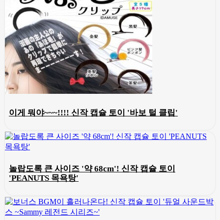
이게 뭐야~~~!!!! 신작 캡슐 토이 '바보 털 클립'
놀랍도록 큰 사이즈 '약 68cm'! 신작 캡슐 토이
'PEANUTS 목욕탕'