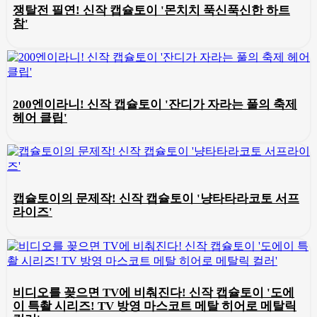
쟁탈전 필연! 신작 캡슐토이 '몬치치 푹신푹신한 하트
참'
200엔이라니! 신작 캡슐토이 '잔디가 자라는 풀의 축제
헤어 클립'
캡슐토이의 문제작! 신작 캡슐토이 '냥타타라코토 서프
라이즈'
비디오를 꽂으면 TV에 비춰진다! 신작 캡슐토이 '도에
이 특촬 시리즈! TV 방영 마스코트 메탈 히어로 메탈릭