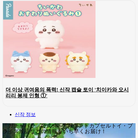
더 이상 귀여움의 폭력! 신작 캡슐 토이 '치이카와 오시
리리 봉제 인형 ①'
신작 정보