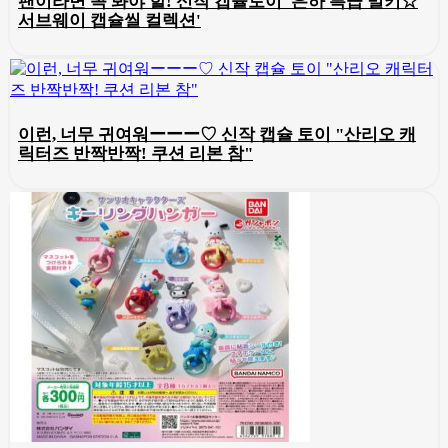
팬이라면 꼭 봐야 할! 신작 캡슐토이 '은하 특급 밀키☆
서브웨이 캡슐씰 컬렉션'
이런, 너무 귀여워ーーー♡ 신작 캡슐 토이 "산리오 캐
릭터즈 반짝반짝! 쿠션 리본 참"