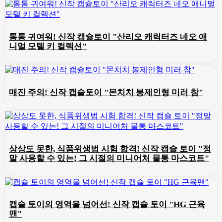
통통 귀여워! 신작 캡슐토이 "산리오 캐릭터즈 네오 애
니멀 모텔 키 컬렉션"
매진 주의! 신작 캡슐토이 "몬치치 봉제인형 미러 참"
상상도 못한, 식품위생법 시험 합격! 신작 캡슐 토이 "정
말 사용할 수 있는! 그 시절의 미니어처 물통 마스코트"
캡슐 토이의 영역을 넘어선! 신작 캡슐 토이 "HG 근육
맨"