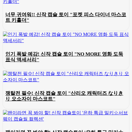
너무 귀여워!! 신작 캡슐 토이 "포켓 피스 다이너 마스코
트 키홀더"
인기 폭발 예감! 신작 캡슐 토이 "NO MORE 영화 도둑
표식 액세서리"
쟁탈전 필수! 신작 캡슐 토이 "산리오 캐릭터즈 なりき
り 오소자이 마스코트"