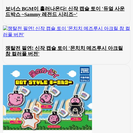
보너스 BGM이 흘러나온다! 신작 캡슐 토이 '듀얼 사운
드박스 ~Sammy 레전드 시리즈~'
쟁탈전 필연! 신작 캡슐 토이 '몬치치 메즈루시 아크릴
참 컬러풀 버전'