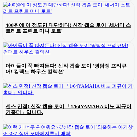
400원에 이 정도면 대단하다! 신작 캡슐 토이 '세서미 스
트리트 프린트 미니 토트'
아이들이 푹 빠져든다! 신작 캡슐 토이 '명탐정 프리큐
어! 컴팩트 하우스 컬렉션'
센스 만점! 신작 캡슐 토이 「1/64YAMAHA 비노 피규어
키홀더」입니다.