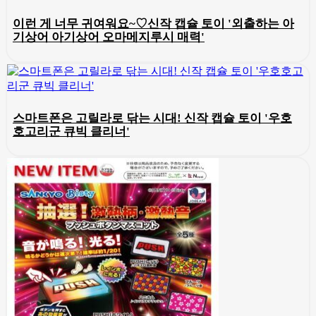
이런 게 너무 귀여워요~♡신작 캡슐 토이 '외출하는 아
기상어 아기상어 오마메지루시 매력'
스마트폰은 고릴라로 닦는 시대! 신작 캡슐 토이 '우호
호고리군 큐빅 클리너'