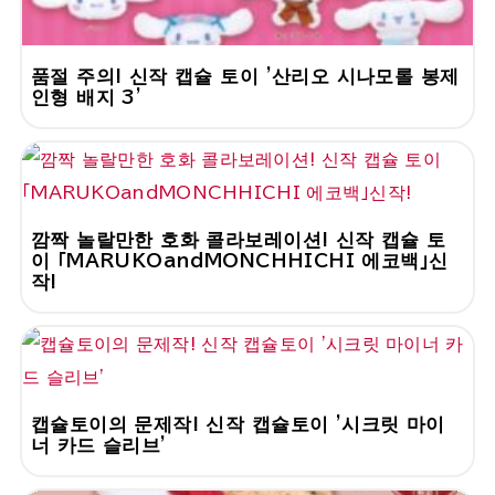
품절 주의! 신작 캡슐 토이 '산리오 시나모롤 봉제
인형 배지 3'
깜짝 놀랄만한 호화 콜라보레이션! 신작 캡슐 토
이 「MARUKOandMONCHHICHI 에코백」신
작!
캡슐토이의 문제작! 신작 캡슐토이 '시크릿 마이
너 카드 슬리브'