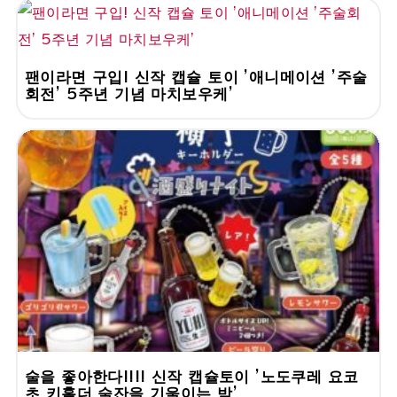
팬이라면 구입! 신작 캡슐 토이 '애니메이션 '주술
회전' 5주년 기념 마치보우케'
술을 좋아한다!!!! 신작 캡슐토이 '노도쿠레 요코
초 키홀더 술잔을 기울이는 밤'