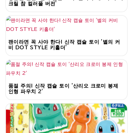
크릴 참 컬러풀 버전'
팬이라면 꼭 사야 한다! 신작 캡슐 토이 '별의 커
비 DOT STYLE 키홀더'
품절 주의! 신작 캡슐 토이 '산리오 크로미 봉제
인형 파우치 2'