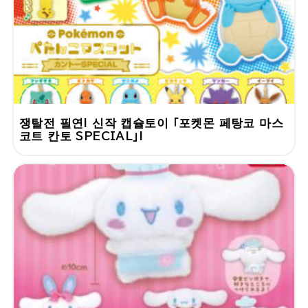
쟁탈전 필연! 신작 캡슐토이 「포켓몬 페탕코 마스
코트 칸토 SPECIAL」!