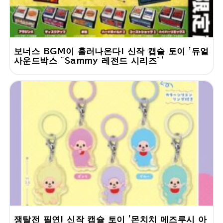
보너스 BGM이 흘러나온다! 신작 캡슐 토이 '듀얼
사운드박스 ~Sammy 레전드 시리즈~'
쟁탈전 필연! 신작 캡슐 토이 '몬치치 메즈루시 아