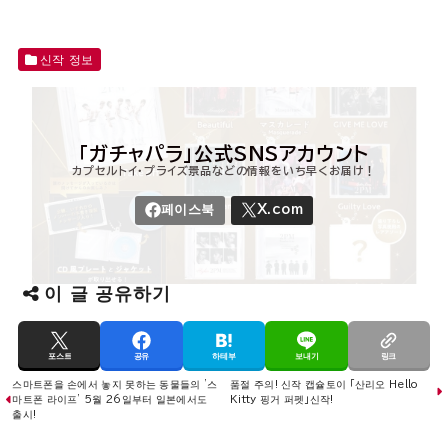
신작 정보
이 글 공유하기
포스트
공유
하테부
보내기
링크
스마트폰을 손에서 놓지 못하는 동물들의 '스
품절 주의! 신작 캡슐토이 「산리오 Hello
마트폰 라이프' 5월 26일부터 일본에서도
Kitty 핑거 퍼펫」신작!
출시!