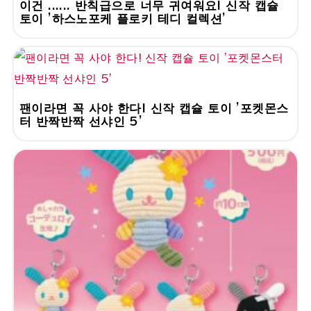
이건 ...... 반칙급으로 너무 귀여워요! 신작 캡슐
토이 '하스노포케 플로키 테디 컬렉션'
팬이라면 꼭 사야 한다! 신작 캡슐 토이 '포켓몬스
터 반짝반짝 선샤인 5'