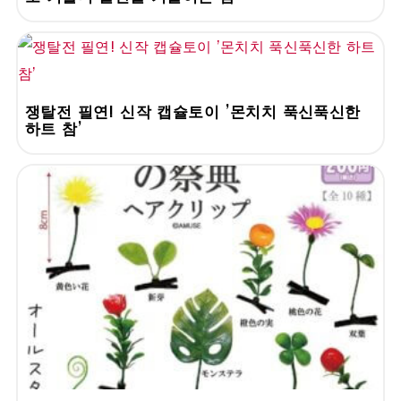
쟁탈전 필연! 신작 캡슐토이 '몬치치 푹신푹신한
하트 참'