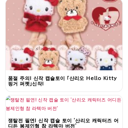
품절 주의! 신작 캡슐토이 「산리오 Hello Kitty
핑거 퍼펫」신작!
쟁탈전 필연! 신작 캡슐 토이 '산리오 캐릭터즈 어
디든 봉제인형 참 라텍마 버전'