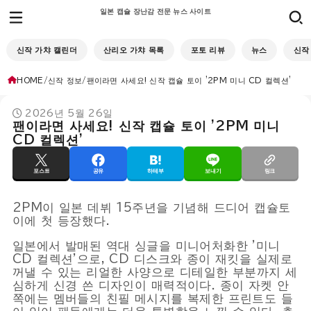
일본 캡슐 장난감 전문 뉴스 사이트
신작 가챠 캘린더
산리오 가챠 목록
포토 리뷰
뉴스
신작
HOME
신작 정보
팬이라면 사세요! 신작 캡슐 토이 '2PM 미니 CD 컬렉션'
2026년 5월 26일
팬이라면 사세요! 신작 캡슐 토이 '2PM 미니
CD 컬렉션'
포스트
공유
하테부
보내기
링크
2PM이 일본 데뷔 15주년을 기념해 드디어 캡슐토
이에 첫 등장했다.
일본에서 발매된 역대 싱글을 미니어처화한 '미니
CD 컬렉션'으로, CD 디스크와 종이 재킷을 실제로
꺼낼 수 있는 리얼한 사양으로 디테일한 부분까지 세
심하게 신경 쓴 디자인이 매력적이다. 종이 자켓 안
쪽에는 멤버들의 친필 메시지를 복제한 프린트도 들