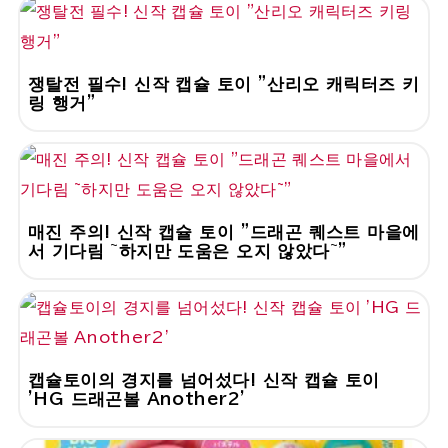
쟁탈전 필수! 신작 캡슐 토이 "산리오 캐릭터즈 키
링 행거"
매진 주의! 신작 캡슐 토이 "드래곤 퀘스트 마을에
서 기다림 ~하지만 도움은 오지 않았다~"
캡슐토이의 경지를 넘어섰다! 신작 캡슐 토이
'HG 드래곤볼 Another2'