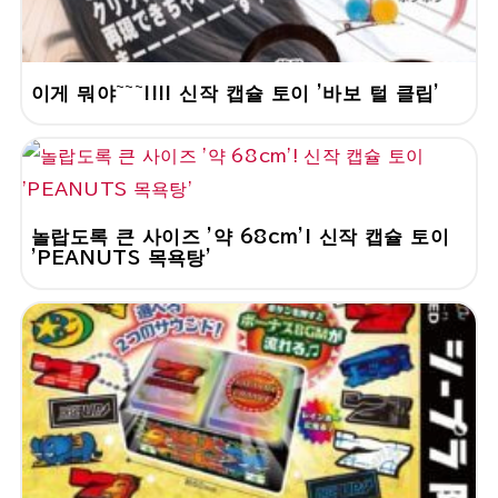
이게 뭐야~~~!!!! 신작 캡슐 토이 '바보 털 클립'
놀랍도록 큰 사이즈 '약 68cm'! 신작 캡슐 토이
'PEANUTS 목욕탕'