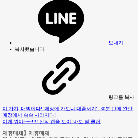
보내기
복사했습니다
링크
를 복사
이 가챠, 대박이다! '매장에 가보니 대줄서기', '30분 만에 완판'
매장에서 속속 사라지다!
이게 뭐야~~~!!!! 신작 캡슐 토이 '바보 털 클립'
제휴매체】제휴매체