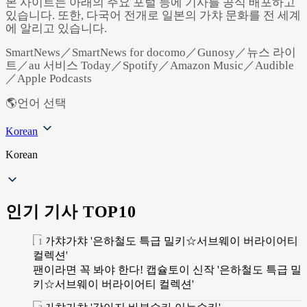
본 사이트는 아래의 주요 포털 등에 기사를 공식 배포하고
있습니다. 또한, 다국어 전개로 일본의 가챠 문화를 전 세계
에 알리고 있습니다.
SmartNews／SmartNews for docomo／Gunosy／뉴스 라이
트／au 서비스 Today／Spotify／Amazon Music／Audible
／Apple Podcasts
🌎언어 선택
Korean
Korean
인기 기사 TOP10
팬이라면 꼭 봐야 한다! 캡슐토이 신작 '은하철도 특급 밀
키☆서브웨이 버라이어티 컬렉션'