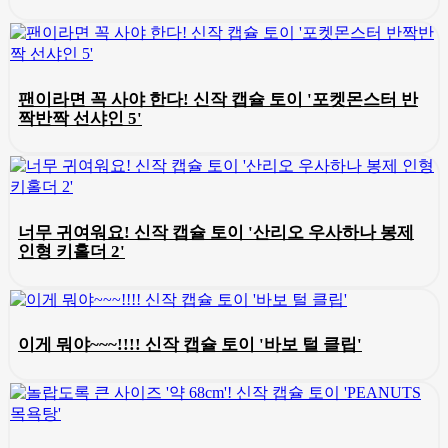
팬이라면 꼭 사야 한다! 신작 캡슐 토이 '포켓몬스터 반
짝반짝 선샤인 5'
너무 귀여워요! 신작 캡슐 토이 '산리오 우사하나 봉제
인형 키홀더 2'
이게 뭐야~~~!!!! 신작 캡슐 토이 '바보 털 클립'