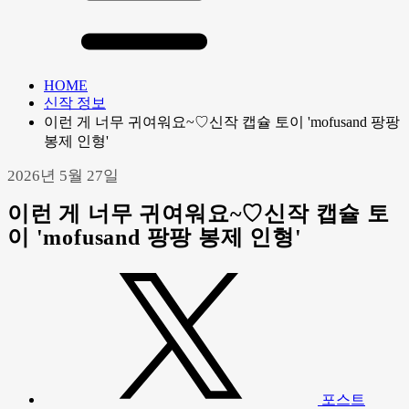
HOME
신작 정보
이런 게 너무 귀여워요~♡신작 캡슐 토이 'mofusand 팡팡
봉제 인형'
2026년 5월 27일
이런 게 너무 귀여워요~♡신작 캡슐 토
이 'mofusand 팡팡 봉제 인형'
포스트