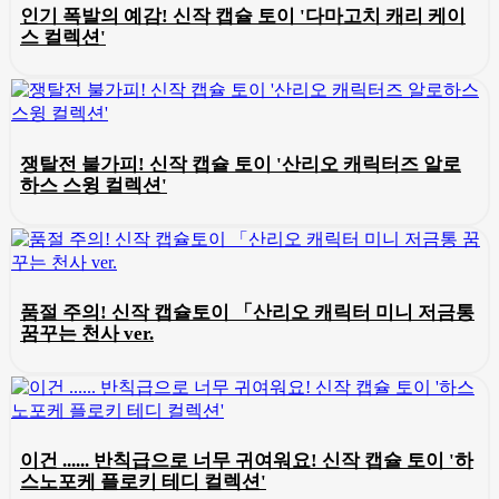
인기 폭발의 예감! 신작 캡슐 토이 '다마고치 캐리 케이
스 컬렉션'
쟁탈전 불가피! 신작 캡슐 토이 '산리오 캐릭터즈 알로
하스 스윙 컬렉션'
품절 주의! 신작 캡슐토이 「산리오 캐릭터 미니 저금통
꿈꾸는 천사 ver.
이건 ...... 반칙급으로 너무 귀여워요! 신작 캡슐 토이 '하
스노포케 플로키 테디 컬렉션'