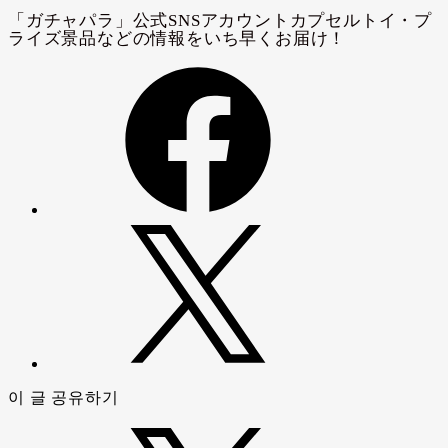
이 글 공유하기