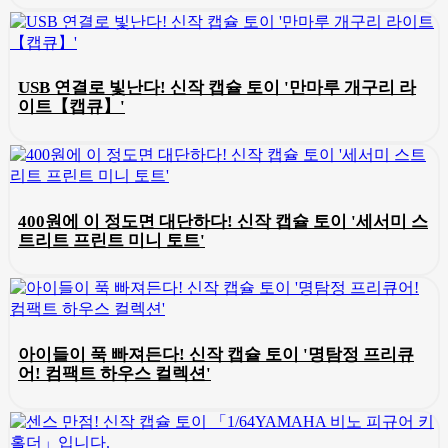
USB 연결로 빛난다! 신작 캡슐 토이 '만마루 개구리 라
이트【캡큐】'
400원에 이 정도면 대단하다! 신작 캡슐 토이 '세서미 스
트리트 프린트 미니 토트'
아이들이 푹 빠져든다! 신작 캡슐 토이 '명탐정 프리큐
어! 컴팩트 하우스 컬렉션'