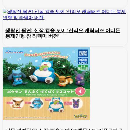
쟁탈전 필연! 신작 캡슐 토이 '산리오 캐릭터즈 어디든
봉제인형 참 라텍마 버전'