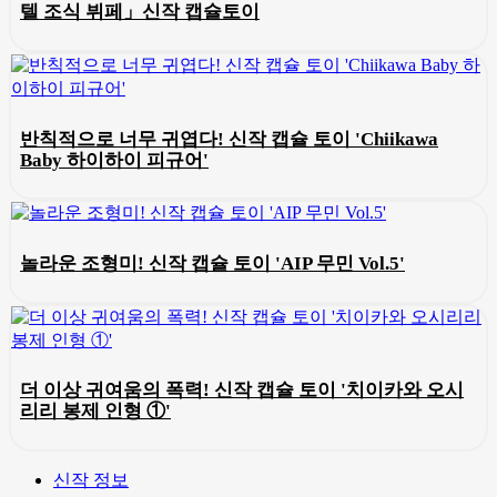
텔 조식 뷔페」신작 캡슐토이
반칙적으로 너무 귀엽다! 신작 캡슐 토이 'Chiikawa
Baby 하이하이 피규어'
놀라운 조형미! 신작 캡슐 토이 'AIP 무민 Vol.5'
더 이상 귀여움의 폭력! 신작 캡슐 토이 '치이카와 오시
리리 봉제 인형 ①'
신작 정보