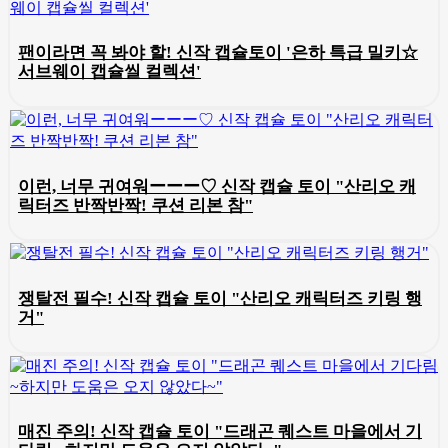
팬이라면 꼭 봐야 할! 신작 캡슐토이 '은하 특급 밀키☆
서브웨이 캡슐씰 컬렉션'
이런, 너무 귀여워ーーー♡ 신작 캡슐 토이 "산리오 캐
릭터즈 반짝반짝! 쿠션 리본 참"
쟁탈전 필수! 신작 캡슐 토이 "산리오 캐릭터즈 키링 행
거"
매진 주의! 신작 캡슐 토이 "드래곤 퀘스트 마을에서 기