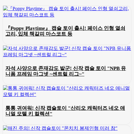
『Poppy Playtime』 캡슐 토이 출시! 페이스 인형 열쇠
고리, 입체 책갈피 마스코트 등
자석 사양으로 존재감도 발군! 신작 캡슐 토이 "NPB 유
니폼 프레임 마그넷 ~센트럴 리그~"
통통 귀여워! 신작 캡슐토이 "산리오 캐릭터즈 네오 애
니멀 모텔 키 컬렉션"