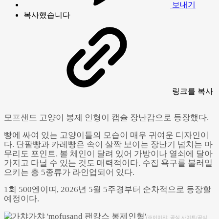
보내기
복사했습니다
링크
를 복사
모프샌드 고양이 봉제 인형이 캡슐 장난감으로 등장했다.
빵에 싸여 있는 고양이들의 모습이 매우 귀여운 디자인이
다. 단팥빵과 카레빵은 속이 살짝 보이는 장난기 넘치는 마
무리도 포인트. 볼 체인이 달려 있어 가방이나 열쇠에 달아
가지고 다닐 수 있는 것도 매력적이다. 수집 욕구를 불러일
으키는 총 5종류가 라인업되어 있다.
1회 500엔이며, 2026년 5월 5주경부터 순차적으로 등장할
예정이다.
Powered by 
GliaStudios
(※이미지: 공식 사이트/공식