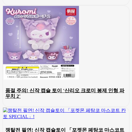
품절 주의! 신작 캡슐 토이 '산리오 크로미 봉제 인형 파
우치 2'
쟁탈전 필연! 신작 캡슐토이 「포켓몬 페탕코 마스코트