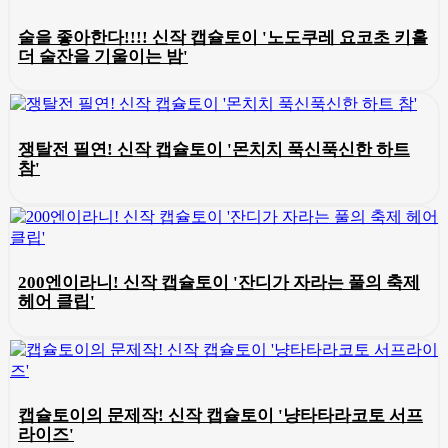
술을 좋아한다!!!! 신작 캡슐토이 '노도쿠레 요코초 키홀
더 술잔을 기울이는 밤'
쟁탈전 필연! 신작 캡슐토이 '몬치치 푹신푹신한 하트
참'
200엔이라니! 신작 캡슐토이 '잔디가 자라는 풀의 축제
헤어 클립'
캡슐토이의 문제작! 신작 캡슐토이 '냥타타라코토 서프
라이즈'