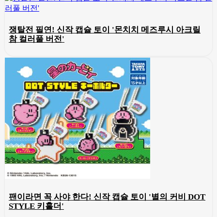
쟁탈전 필연! 신작 캡슐 토이 '몬치치 메즈루시 아크릴
참 컬러풀 버전'
팬이라면 꼭 사야 한다! 신작 캡슐 토이 '별의 커비 DOT
STYLE 키홀더'