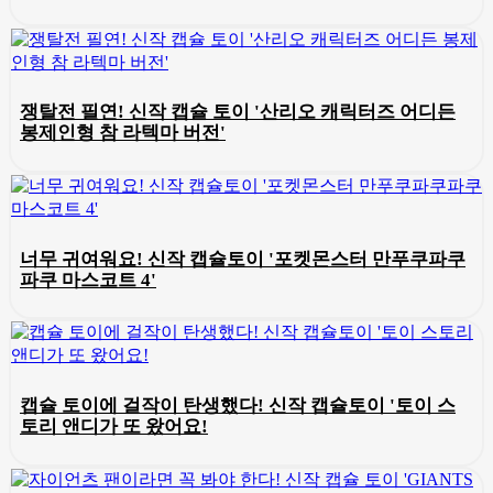
쟁탈전 필연! 신작 캡슐 토이 '산리오 캐릭터즈 어디든
봉제인형 참 라텍마 버전'
너무 귀여워요! 신작 캡슐토이 '포켓몬스터 만푸쿠파쿠
파쿠 마스코트 4'
캡슐 토이에 걸작이 탄생했다! 신작 캡슐토이 '토이 스
토리 앤디가 또 왔어요!