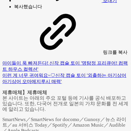
보내기
복사했습니다
링크
를 복사
아이들이 푹 빠져든다! 신작 캡슐 토이 '명탐정 프리큐어! 컴팩
트 하우스 컬렉션'
이런 게 너무 귀여워요~♡신작 캡슐 토이 '외출하는 아기상어
아기상어 오마메지루시 매력'
제휴매체】제휴매체
본 사이트는 아래의 주요 포털 등에 기사를 공식 배포하고
있습니다. 또한, 다국어 전개로 일본의 가챠 문화를 전 세계
에 알리고 있습니다.
SmartNews／SmartNews for docomo／Gunosy／뉴스 라이
트／au 서비스 Today／Spotify／Amazon Music／Audible
／Apple Podcasts