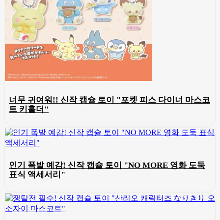
너무 귀여워!! 신작 캡슐 토이 "포켓 피스 다이너 마스코
트 키홀더"
인기 폭발 예감! 신작 캡슐 토이 "NO MORE 영화 도둑
표식 액세서리"