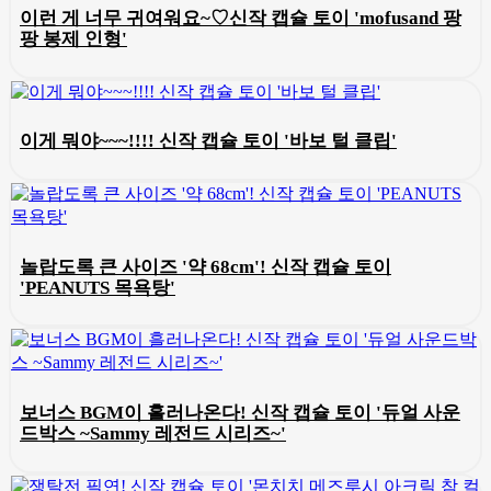
이런 게 너무 귀여워요~♡신작 캡슐 토이 'mofusand 팡
팡 봉제 인형'
이게 뭐야~~~!!!! 신작 캡슐 토이 '바보 털 클립'
놀랍도록 큰 사이즈 '약 68cm'! 신작 캡슐 토이
'PEANUTS 목욕탕'
보너스 BGM이 흘러나온다! 신작 캡슐 토이 '듀얼 사운
드박스 ~Sammy 레전드 시리즈~'