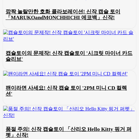
깜짝 놀랄만한 호화 콜라보레이션! 신작 캡슐 토이
「MARUKOandMONCHHICHI 에코백」신작!
캡슐토이의 문제작! 신작 캡슐토이 '시크릿 마이너 카드
슬리브'
팬이라면 사세요! 신작 캡슐 토이 '2PM 미니 CD 컬렉
션'
품절 주의! 신작 캡슐토이 「산리오 Hello Kitty 핑거 퍼
펫」신작!