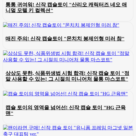
통통 귀여워! 신작 캡슐토이 "산리오 캐릭터즈 네오 애
니멀 모텔 키 컬렉션"
매진 주의! 신작 캡슐토이 "몬치치 봉제인형 미러 참"
상상도 못한, 식품위생법 시험 합격! 신작 캡슐 토이 "정
말 사용할 수 있는! 그 시절의 미니어처 물통 마스코트"
캡슐 토이의 영역을 넘어선! 신작 캡슐 토이 "HG 근육
맨"