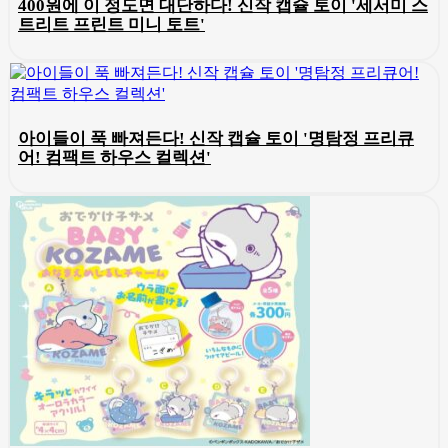
400원에 이 정도면 대단하다! 신작 캡슐 토이 '세서미 스
트리트 프린트 미니 토트'
아이들이 푹 빠져든다! 신작 캡슐 토이 '명탐정 프리큐
어! 컴팩트 하우스 컬렉션'