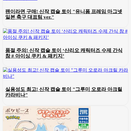
팬이라면 구매! 신작 캡슐 토이 "유니폼 프레임 마그넷
일본 축구 대표팀 ver."
품절 주의! 신작 캡슐 토이 ‘산리오 캐릭터즈 수제 간식
참 # 아이싱 쿠키 & 패키지’
실용성도 최고! 신작 캡슐 토이 "그루미 오로라 아크릴
카라비나"