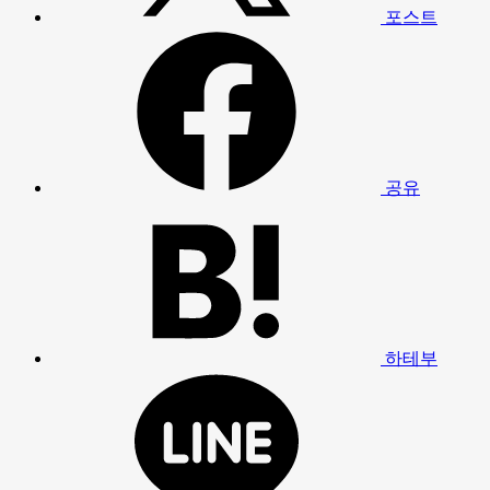
포스트
공유
하테부