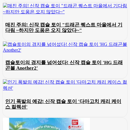
매진 주의! 신작 캡슐 토이 "드래곤 퀘스트 마을에서 기
다림 ~하지만 도움은 오지 않았다~"
캡슐토이의 경지를 넘어섰다! 신작 캡슐 토이 'HG 드래
곤볼 Another2'
인기 폭발의 예감! 신작 캡슐 토이 '다마고치 캐리 케이
스 컬렉션'