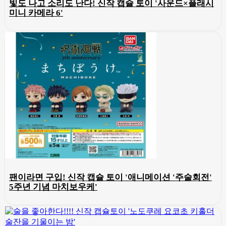
빛도 나고 소리도 난다! 신작 캡슐 토이 '사운드×플래시
미니 카메라 6'
팬이라면 구입! 신작 캡슐 토이 '애니메이션 '주술회전'
5주년 기념 마치보우케'