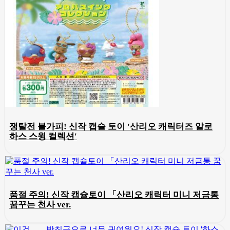
쟁탈전 불가피! 신작 캡슐 토이 '산리오 캐릭터즈 알로
하스 스윙 컬렉션'
품절 주의! 신작 캡슐토이 「산리오 캐릭터 미니 저금통
꿈꾸는 천사 ver.