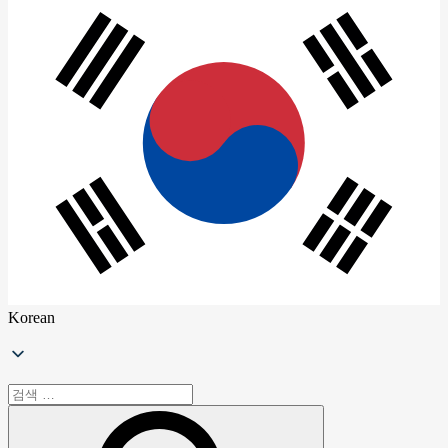
Korean
검
색:
clo