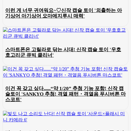
이런 게 너무 귀여워요~♡신작 캡슐 토이 '외출하는 아
기상어 아기상어 오마메지루시 매력'
스마트폰은 고릴라로 닦는 시대! 신작 캡슐 토이 '우호
호고리군 큐빅 클리너'
이건 꼭 갖고 싶다......“약 1/20” 추첨 기능 포함! 신작 캡
슐토이 'SANKYO 추첨! 격열 패턴・격열음 푸시버튼 마
스코트'