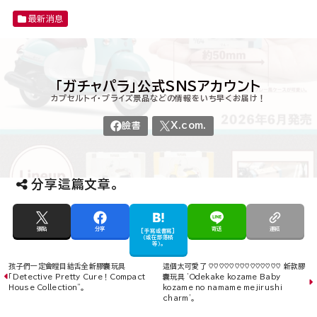
最新消息
分享這篇文章。
close
張貼
分享
寄送
連結
[手寫或書寫]
（或在部落格
等）。
孩子們一定會瞠目結舌全新膠囊玩具
這個太可愛了 ♡♡♡♡♡♡♡♡♡♡♡♡♡♡ 新款膠
「Detective Pretty Cure！Compact
囊玩具 'Odekake kozame Baby
House Collection"。
kozame no namame mejirushi
charm'。