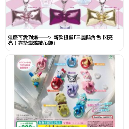
這麼可愛到爆——♡ 新款扭蛋「三麗鷗角色 閃亮
亮！靠墊蝴蝶結吊飾」