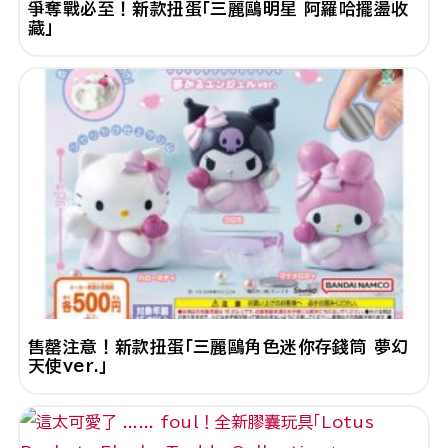
爭奪戰必至！新款扭蛋「三麗鷗明星 阿羅哈擺盪收
藏」
售罄注意！新款扭蛋「三麗鷗角色迷你存錢筒 夢幻
天使ver.」