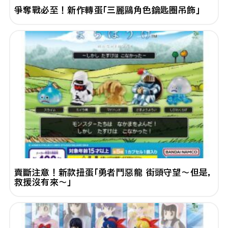
爭奪戰必至！新作轉蛋「三麗鷗角色鑰匙圈吊飾」
賣斷注意！新款扭蛋「勇者鬥惡龍 街頭守望～但是，
救援沒有來～」