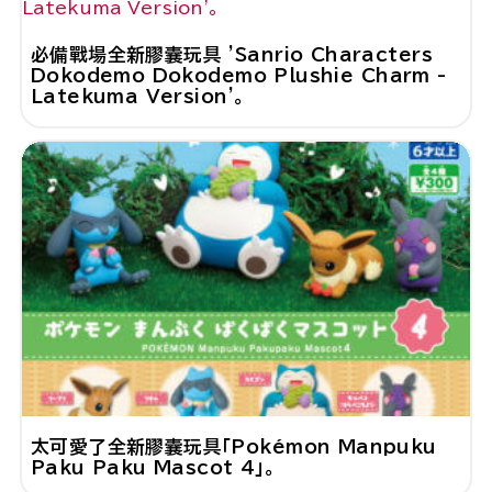
必備戰場全新膠囊玩具 'Sanrio Characters
Dokodemo Dokodemo Plushie Charm -
Latekuma Version'。
太可愛了全新膠囊玩具「Pokémon Manpuku
Paku Paku Mascot 4」。