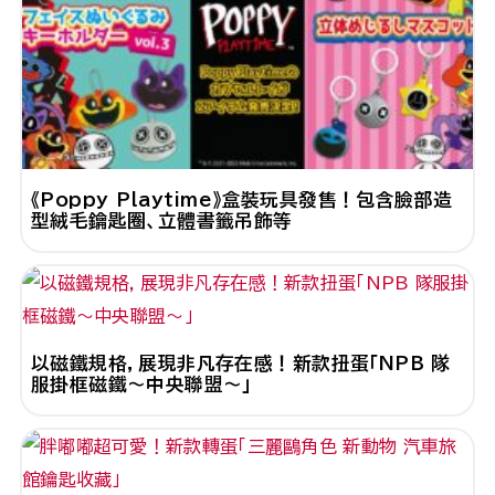
《Poppy Playtime》盒裝玩具發售！包含臉部造
型絨毛鑰匙圈、立體書籤吊飾等
以磁鐵規格，展現非凡存在感！新款扭蛋「NPB 隊
服掛框磁鐵～中央聯盟～」