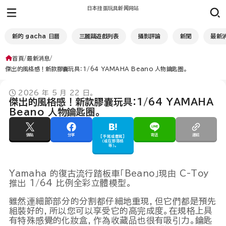
日本扭蛋玩具新闻网站
新的 gacha 日曆
三麗鷗遊戲列表
攝影評論
新聞
最新
首頁
最新消息
傑出的風格感！新款膠囊玩具：1/64 YAMAHA Beano 人物鑰匙圈。
2026 年 5 月 22 日。
傑出的風格感！新款膠囊玩具：1/64 YAMAHA
Beano 人物鑰匙圈。
張貼
分享
寄送
連結
[手寫或書寫]
（或在部落格
等）。
Yamaha 的復古流行踏板車「Beano」現由 C-Toy
推出 1/64 比例全彩立體模型。
雖然連細節部分的分割都仔細地重現，但它們都是預先
組裝好的，所以您可以享受它的高完成度。在規格上具
有特殊感覺的化妝盒，作為收藏品也很有吸引力。鑰匙