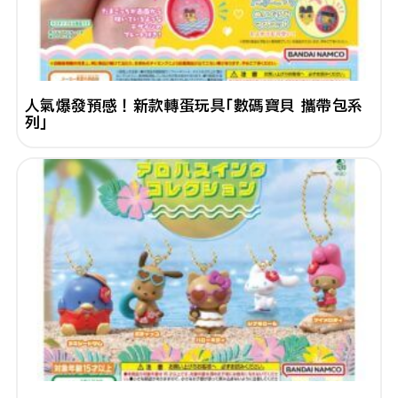
人氣爆發預感！新款轉蛋玩具「數碼寶貝 攜帶包系
列」