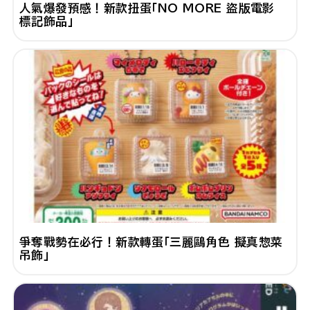
人氣爆發預感！新款扭蛋「NO MORE 盜版電影
標記飾品」
爭奪戰勢在必行！新款轉蛋「三麗鷗角色 擬真惣菜
吊飾」