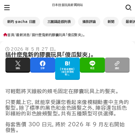
日本扭蛋玩具新闻网站
新的 gacha 日曆
三麗鷗遊戲列表
攝影評論
新聞
最新
首頁
最新消息
搞什麼鬼新的膠囊玩具「傻瓜髮夾」。
2026 年 5 月 27 日。
搞什麼鬼新的膠囊玩具「傻瓜髮夾」。
張貼
分享
寄送
連結
[手寫或書寫]
（或在部落格
等）。
可輕鬆將天線般的頰毛固定在膠囊玩具上的髮夾。
只要戴上它，就能享受讓您看起來像模糊動畫中主角的
髮型。除了標準的黑色和金色頭髮之外，陣容還包括色
彩繽紛的彩色臉頰髮型。共有五種類型可供選擇。
每套售價 300 日元，將於 2026 年 9 月左右開始
發售。