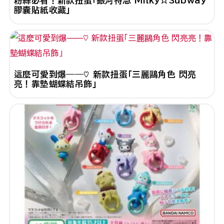
粉絲必看！新款扭蛋「銀河特急 Milky☆Subway
膠囊貼紙收藏」
這麼可愛到爆——♡ 新款扭蛋「三麗鷗角色 閃亮
亮！靠墊蝴蝶結吊飾」