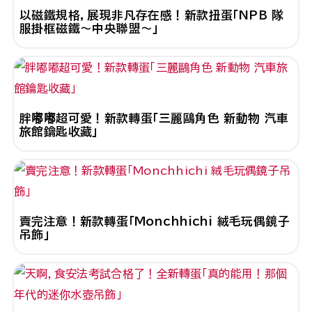
以磁鐵規格，展現非凡存在感！新款扭蛋「NPB 隊
服掛框磁鐵～中央聯盟～」
胖嘟嘟超可愛！新款轉蛋「三麗鷗角色 新動物 汽車
旅館鑰匙收藏」
賣完注意！新款轉蛋「Monchhichi 絨毛玩偶鏡子
吊飾」