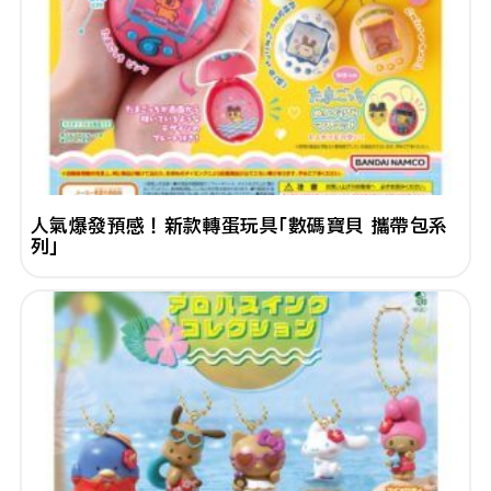
人氣爆發預感！新款轉蛋玩具「數碼寶貝 攜帶包系
列」