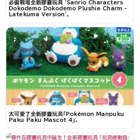
必備戰場全新膠囊玩具 'Sanrio Characters
Dokodemo Dokodemo Plushie Charm -
Latekuma Version'。
太可愛了全新膠囊玩具「Pokémon Manpuku
Paku Paku Mascot 4」。