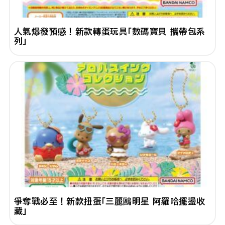
人氣爆發預感！新款轉蛋玩具「數碼寶貝 攜帶包系
列」
爭奪戰必至！新款扭蛋「三麗鷗明星 阿羅哈擺盪收
藏」