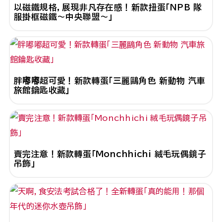
以磁鐵規格，展現非凡存在感！新款扭蛋「NPB 隊
服掛框磁鐵～中央聯盟～」
胖嘟嘟超可愛！新款轉蛋「三麗鷗角色 新動物 汽車
旅館鑰匙收藏」
賣完注意！新款轉蛋「Monchhichi 絨毛玩偶鏡子
吊飾」