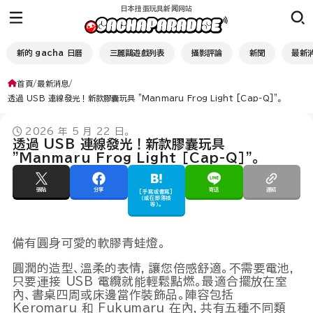
日本扭蛋玩具新闻网站
新的 gacha 日曆
三麗鷗遊戲列表
攝影評論
新聞
最新
首頁
最新消息
透過 USB 連線發光！新款膠囊玩具 "Manmaru Frog Light [Cap-Q]"。
2026 年 5 月 22 日。
透過 USB 連線發光！新款膠囊玩具
"Manmaru Frog Light [Cap-Q]"。
張貼
分享
寄送
連結
[手寫或書寫]
（或在部落格
等）。
備有圓身可愛的軟膠青蛙燈。
圓潤的造型、溫柔的表情，讓您倍感舒適。不需要電池，
只要連接 USB 電纜就能輕鬆點燃。最適合擺放在室
內、書桌四周或床邊當作裝飾品。陣容包括
Keromaru 和 Fukumaru 在內，共有五種不同類