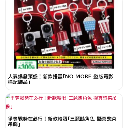
人氣爆發預感！新款扭蛋「NO MORE 盜版電影
標記飾品」
爭奪戰勢在必行！新款轉蛋「三麗鷗角色 擬真惣菜
吊飾」