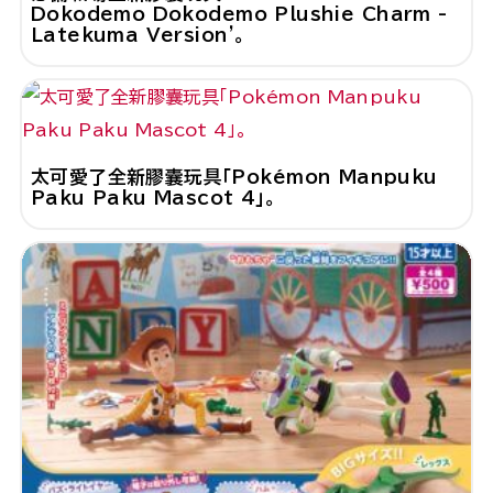
Dokodemo Dokodemo Plushie Charm -
Latekuma Version'。
太可愛了全新膠囊玩具「Pokémon Manpuku
Paku Paku Mascot 4」。