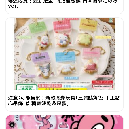
球迷必買！最新扭蛋「制服框磁鐵 日本國家足球隊
ver.」
注意：可能售罄！新款膠囊玩具「三麗鷗角色 手工點
心吊飾 # 糖霜餅乾＆包裝」