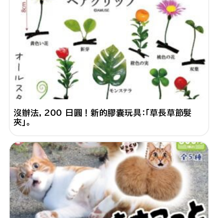
沒辦法，200 日圓！新的膠囊玩具：「草長草節髮
夾」。