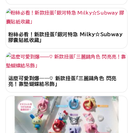
粉絲必看！新款扭蛋「銀河特急 Milky☆Subway
膠囊貼紙收藏」
這麼可愛到爆——♡ 新款扭蛋「三麗鷗角色 閃亮
亮！靠墊蝴蝶結吊飾」