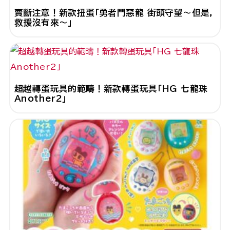
賣斷注意！新款扭蛋「勇者鬥惡龍 街頭守望～但是，
救援沒有來～」
超越轉蛋玩具的範疇！新款轉蛋玩具「HG 七龍珠
Another2」