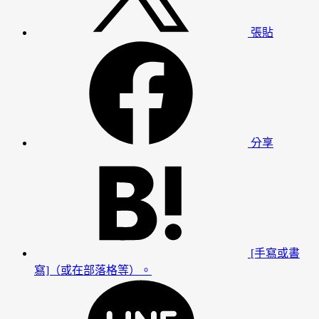
張貼
分享
[手寫或書
寫]（或在部落格等）。