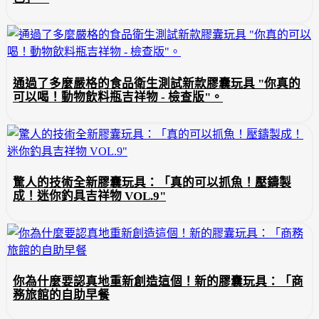
通過了多麼嚴格的食品衛生測試新款膠囊玩具 "你真的
可以喝！動物飲料瓶吉祥物 - 檢查版"。
驚人的技術全新膠囊玩具：「真的可以抓魚！壓鑄製
成！迷你釣具吉祥物 VOL.9"
你為什麼要認真地重新創造這個！新的膠囊玩具：「商
務旅館的自助早餐