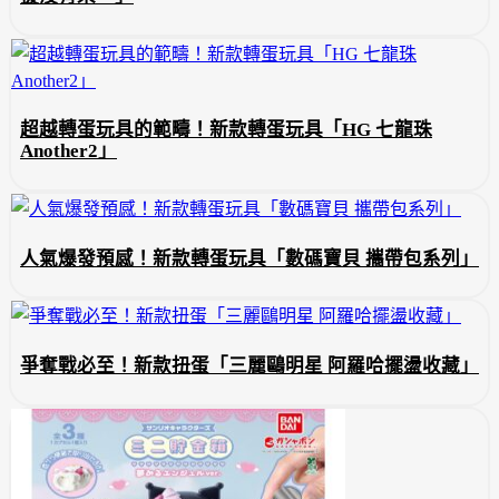
超越轉蛋玩具的範疇！新款轉蛋玩具「HG 七龍珠
Another2」
人氣爆發預感！新款轉蛋玩具「數碼寶貝 攜帶包系列」
爭奪戰必至！新款扭蛋「三麗鷗明星 阿羅哈擺盪收藏」