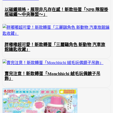
以磁鐵規格，展現非凡存在感！新款扭蛋「NPB 隊服掛
框磁鐵～中央聯盟～」
胖嘟嘟超可愛！新款轉蛋「三麗鷗角色 新動物 汽車旅
館鑰匙收藏」
賣完注意！新款轉蛋「Monchhichi 絨毛玩偶鏡子吊
飾」