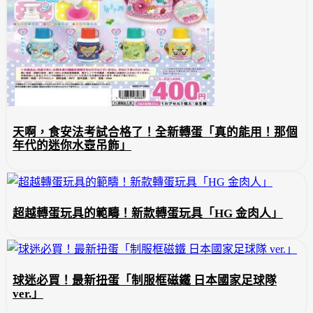
天啊，食安法考試合格了！全新轉蛋「真的能用！那個
年代的迷你水壺吊飾」
超越轉蛋玩具的範疇！新款轉蛋玩具「HG 金肉人」
球迷必買！最新扭蛋「制服框磁鐵 日本國家足球隊
ver.」