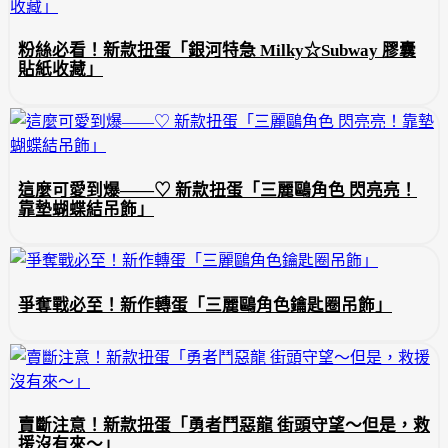
粉絲必看！新款扭蛋「銀河特急 Milky☆Subway 膠囊
貼紙收藏」
這麼可愛到爆——♡ 新款扭蛋「三麗鷗角色 閃亮亮！
靠墊蝴蝶結吊飾」
爭奪戰必至！新作轉蛋「三麗鷗角色鑰匙圈吊飾」
賣斷注意！新款扭蛋「勇者鬥惡龍 街頭守望～但是，救
援沒有來～」