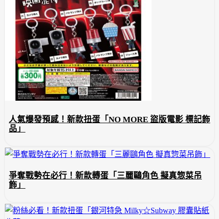
人氣爆發預感！新款扭蛋「NO MORE 盜版電影 標記飾
品」
爭奪戰勢在必行！新款轉蛋「三麗鷗角色 擬真惣菜吊
飾」