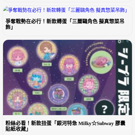
爭奪戰勢在必行！新款轉蛋「三麗鷗角色 擬真惣菜吊
飾」
粉絲必看！新款扭蛋「銀河特急 Milky☆Subway 膠囊
貼紙收藏」