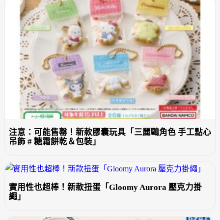
注意：可能售罄！新款膠囊玩具「三麗鷗角色 手工點心
吊飾 # 糖霜餅乾＆包裝」
實用性也超棒！新款扭蛋「Gloomy Aurora 壓克力掛
繩」