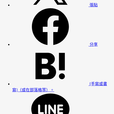
張貼
分享
[手寫或書
寫]（或在部落格等）。