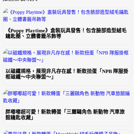
《Poppy Playtime》盒裝玩具發售！包含臉部造型絨毛
鑰匙圈、立體書籤吊飾等
以磁鐵規格，展現非凡存在感！新款扭蛋「NPB 隊服掛
框磁鐵～中央聯盟～」
胖嘟嘟超可愛！新款轉蛋「三麗鷗角色 新動物 汽車旅
館鑰匙收藏」