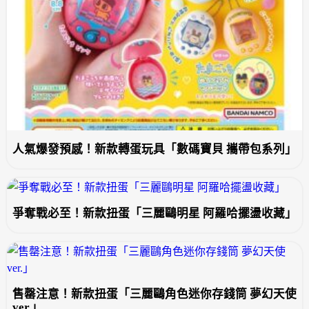
人氣爆發預感！新款轉蛋玩具「數碼寶貝 攜帶包系列」
爭奪戰必至！新款扭蛋「三麗鷗明星 阿羅哈擺盪收藏」
售罄注意！新款扭蛋「三麗鷗角色迷你存錢筒 夢幻天使
ver.」