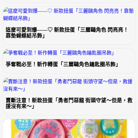
這麼可愛到爆——♡ 新款扭蛋「三麗鷗角色 閃亮亮！
靠墊蝴蝶結吊飾」
爭奪戰必至！新作轉蛋「三麗鷗角色鑰匙圈吊飾」
賣斷注意！新款扭蛋「勇者鬥惡龍 街頭守望～但是，救
援沒有來～」