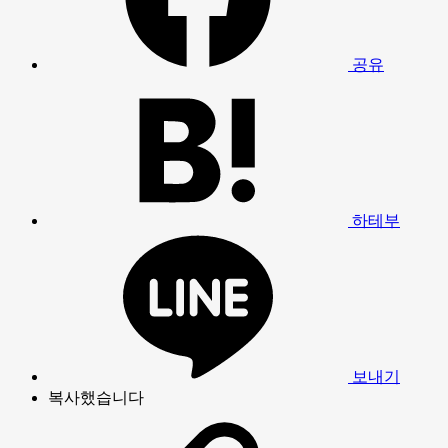
공유
하테부
보내기
복사했습니다