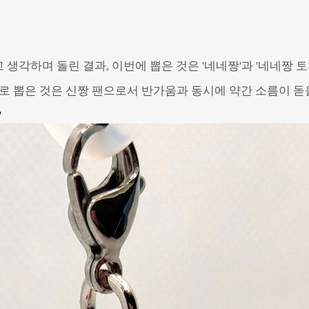
생각하며 돌린 결과, 이번에 뽑은 것은 '네네짱'과 '네네짱 토
로 뽑은 것은 신짱 팬으로서 반가움과 동시에 약간 소름이 돋