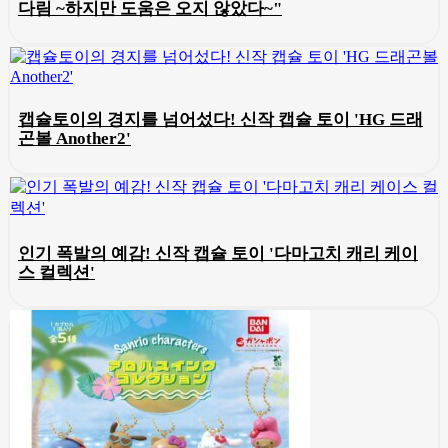
다림 ~하지만 도움은 오지 않았다~"
캡슐토이의 경지를 넘어섰다! 신작 캡슐 토이 'HG 드래
곤볼 Another2'
인기 폭발의 예감! 신작 캡슐 토이 '다마고치 캐리 케이
스 컬렉션'