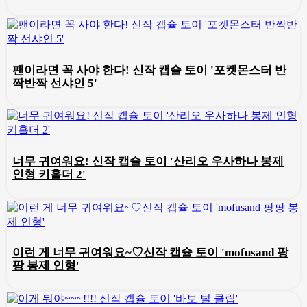
팬이라면 꼭 사야 한다! 신작 캡슐 토이 '포켓몬스터 반
짝반짝 선샤인 5'
너무 귀여워요! 신작 캡슐 토이 '산리오 우사하나 봉제
인형 키홀더 2'
이런 게 너무 귀여워요~♡신작 캡슐 토이 'mofusand 팡
팡 봉제 인형'