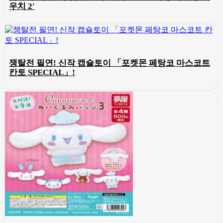
우치 2'
쟁탈전 필연! 신작 캡슐토이 「포켓몬 페탕코 마스코트
칸토 SPECIAL」!