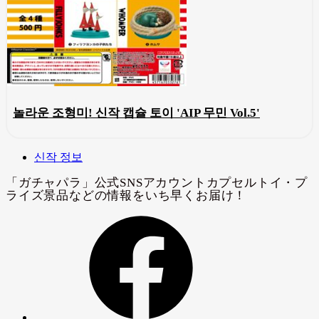
놀라운 조형미! 신작 캡슐 토이 'AIP 무민 Vol.5'
신작 정보