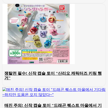
쟁탈전 필수! 신작 캡슐 토이 "산리오 캐릭터즈 키링 행
거"
매진 주의! 신작 캡슐 토이 "드래곤 퀘스트 마을에서 기