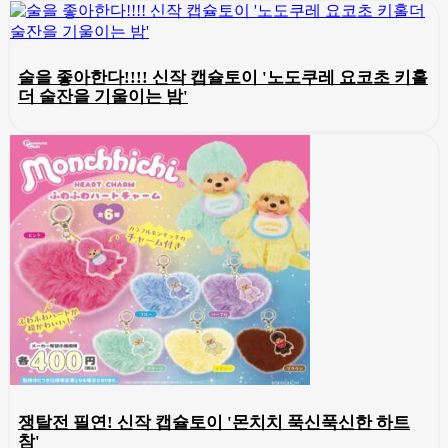
술을 좋아한다!!!! 신작 캡슐토이 '노도쿠레 요코초 키홀
더 술잔을 기울이는 밤'
쟁탈전 필연! 신작 캡슐토이 '몬치치 푹신푹신한 하트
참'