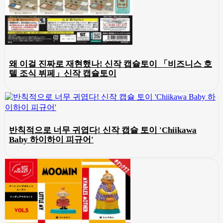
왜 이걸 진짜로 재현했나! 신작 캡슐토이 「비즈니스 호
텔 조식 뷔페」신작 캡슐토이
반칙적으로 너무 귀엽다! 신작 캡슐 토이 'Chiikawa
Baby 하이하이 피규어'