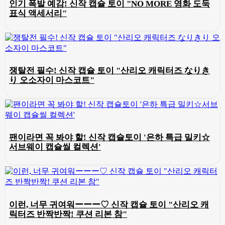
인기 폭발 예감! 신작 캡슐 토이 "NO MORE 영화 도둑
표식 액세서리"
쟁탈전 필수! 신작 캡슐 토이 "산리오 캐릭터즈 なりき
り 오소자이 마스코트"
팬이라면 꼭 봐야 할! 신작 캡슐토이 '은하 특급 밀키☆
서브웨이 캡슐씰 컬렉션'
이런, 너무 귀여워ーーー♡ 신작 캡슐 토이 "산리오 캐
릭터즈 반짝반짝! 쿠션 리본 참"