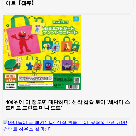
이트【캡큐】'
400원에 이 정도면 대단하다! 신작 캡슐 토이 '세서미 스
트리트 프린트 미니 토트'