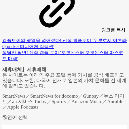
링크
를 복사
캡슐토이의 영역을 넘어섰다! 신작 캡슐토이 '우루호시 야츠라
Q posket 미니어처 컬렉션'
쟁탈전 필연! 신작 캡슐 토이 '포켓몬스터 포켓몬스터 마스코
트 매력'
제휴매체】제휴매체
본 사이트는 아래의 주요 포털 등에 기사를 공식 배포하고
있습니다. 또한, 다국어 전개로 일본의 가챠 문화를 전 세계
에 알리고 있습니다.
SmartNews／SmartNews for docomo／Gunosy／뉴스 라이
트／au 서비스 Today／Spotify／Amazon Music／Audible
／Apple Podcasts
🌎언어 선택