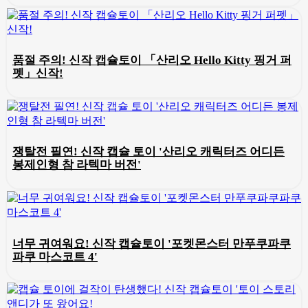
품절 주의! 신작 캡슐토이 「산리오 Hello Kitty 핑거 퍼
펫」신작!
쟁탈전 필연! 신작 캡슐 토이 '산리오 캐릭터즈 어디든
봉제인형 참 라텍마 버전'
너무 귀여워요! 신작 캡슐토이 '포켓몬스터 만푸쿠파쿠
파쿠 마스코트 4'