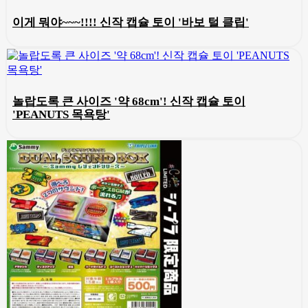
이게 뭐야~~~!!!! 신작 캡슐 토이 '바보 털 클립'
놀랍도록 큰 사이즈 '약 68cm'! 신작 캡슐 토이
'PEANUTS 목욕탕'