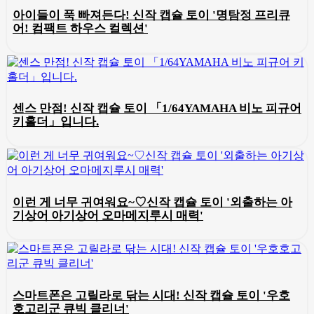
아이들이 푹 빠져든다! 신작 캡슐 토이 '명탐정 프리큐
어! 컴팩트 하우스 컬렉션'
센스 만점! 신작 캡슐 토이 「1/64YAMAHA 비노 피규어
키홀더」입니다.
이런 게 너무 귀여워요~♡신작 캡슐 토이 '외출하는 아
기상어 아기상어 오마메지루시 매력'
스마트폰은 고릴라로 닦는 시대! 신작 캡슐 토이 '우호
호고리군 큐빅 클리너'