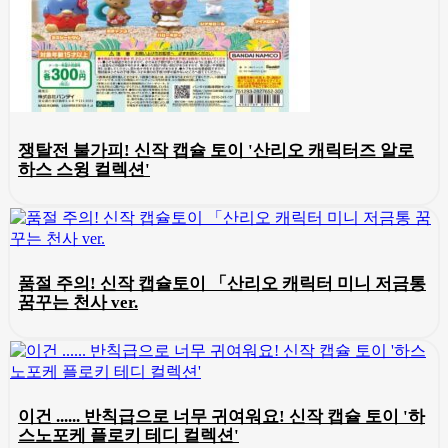
쟁탈전 불가피! 신작 캡슐 토이 '산리오 캐릭터즈 알로
하스 스윙 컬렉션'
품절 주의! 신작 캡슐토이 「산리오 캐릭터 미니 저금통
꿈꾸는 천사 ver.
이건 ...... 반칙급으로 너무 귀여워요! 신작 캡슐 토이 '하
스노포케 플로키 테디 컬렉션'