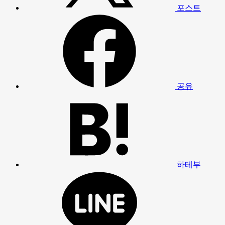
포스트
공유
하테부