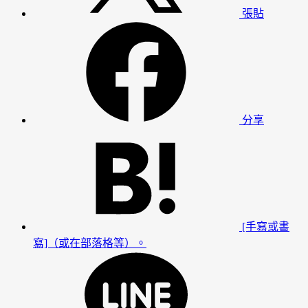
張貼
分享
[手寫或書
寫]（或在部落格等）。