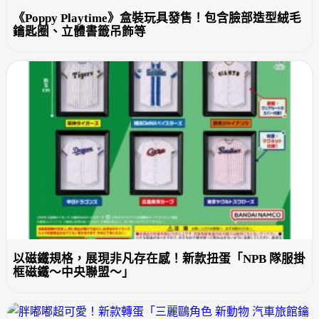
《Poppy Playtime》盒裝玩具發售！包含臉部造型絨毛
鑰匙圈、立體書籤吊飾等
以磁鐵規格，展現非凡存在感！新款扭蛋「NPB 隊服掛
框磁鐵～中央聯盟～」