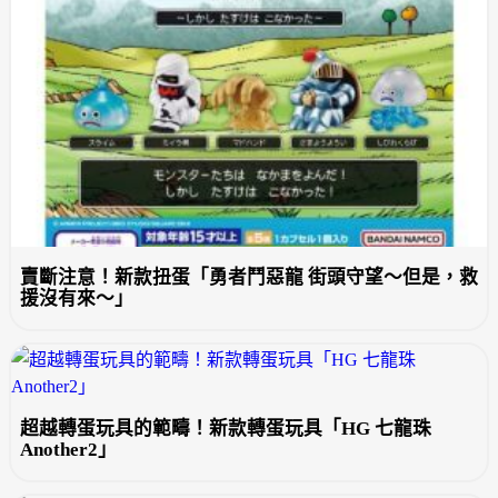
賣斷注意！新款扭蛋「勇者鬥惡龍 街頭守望～但是，救
援沒有來～」
超越轉蛋玩具的範疇！新款轉蛋玩具「HG 七龍珠
Another2」