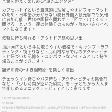
言葉を超えて楽しめる“旅先エンタメ”
カプセルトイという直感的に理解しやすいフォーマット
のため、日本語が分からない訪日外国人観光客でも気軽
に参加可能。世代や国籍を問わず、「回す・出てくる・
開ける」という一連の体験そのものが、旅の小さなイベ
ントになります。
気軽に持ち帰れる「アウトドア旅の思い出」
1回400円という手に取りやすい価格で、キャンプ・ラフ
ティング・筏下りなど、北山村ならではのアクティビテ
ィと紐づいた記憶を、コンパクトなアイテムとして持ち
帰ることができます。
観光消費の“すき間時間”を楽しく演出
チェックイン待ちやバス待ち、アクティビティの集合前
など、「少し時間が空いた瞬間」を、子どもから大人ま
で楽しめるミニアクティビティとして彩ります。
* 資訊於出版時正確無誤。
*可能缺貨。
*發售和到貨時間可能因地區和商店而異。部分商店可能不販售該產品，或可能在未通知的情況下