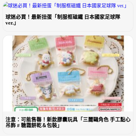
球迷必買！最新扭蛋「制服框磁鐵 日本國家足球隊
ver.」
注意：可能售罄！新款膠囊玩具「三麗鷗角色 手工點心
吊飾 # 糖霜餅乾＆包裝」