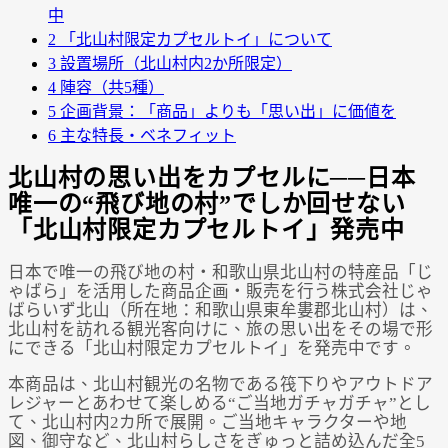
中
Powered by 
GliaStudios
2
「北山村限定カプセルトイ」について
3
設置場所（北山村内2か所限定）
4
陣容（共5種）
5
企画背景：「商品」よりも「思い出」に価値を
6
主な特長・ベネフィット
北山村の思い出をカプセルに──日本
唯一の“飛び地の村”でしか回せない
「北山村限定カプセルトイ」発売中
日本で唯一の飛び地の村・和歌山県北山村の特産品「じ
ゃばら」を活用した商品企画・販売を行う株式会社じゃ
ばらいず北山（所在地：和歌山県東牟婁郡北山村）は、
北山村を訪れる観光客向けに、旅の思い出をその場で形
にできる「北山村限定カプセルトイ」を発売中です。
本商品は、北山村観光の名物である筏下りやアウトドア
レジャーとあわせて楽しめる“ご当地ガチャガチャ”とし
て、北山村内2カ所で展開。ご当地キャラクターや地
図、御守など、北山村らしさをぎゅっと詰め込んだ全5