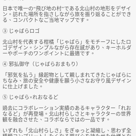
日本で唯一の“飛び地の村”である北山村の地形をデザイ
ン。訪れた場所を指さしながら旅を振り返ることができ
る、コンパクトなご当地マップです。
③ じゃばらロゴ
北山村を代表する柑橘「じゃばら」をモチーフにしたロ
ゴデザイン。シンプルながら存在感があり、キーホルダ
ーやポーチのワンポイントに最適です。
④ 邪払御守（じゃばらおまもり）
「邪気を払う」縁起物として親しまれてきたじゃばらに
ちなみ、旅の安全や健康を願う小さなお守り風デザイン
に仕上げました。
⑤ じゃばら×れおなるど
過去にコラボレーション実績のあるキャラクター「れお
なるど」が再登場。北山村らしさとキャラクターの世界
観を融合させた、コラボならではの一品です。
いずれも「北山村らしさ」をぎゅっと凝縮し、思わず全