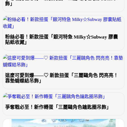
飾」
粉絲必看！新款扭蛋「銀河特急 Milky☆Subway 膠囊
貼紙收藏」
這麼可愛到爆——♡ 新款扭蛋「三麗鷗角色 閃亮亮！
靠墊蝴蝶結吊飾」
爭奪戰必至！新作轉蛋「三麗鷗角色鑰匙圈吊飾」