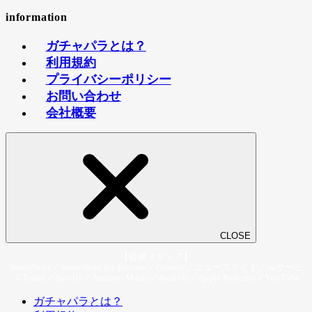
information
ガチャパラとは？
利用規約
プライバシーポリシー
お問い合わせ
会社概要
CLOSE
【提携メディア】
close
SmartNews／SmartNews for docomo／Gunosy／ニュースライト／auサービ
スToday／Spotify／Amazon Music／Audible／Apple Podcasts／YouTube
ガチャパラとは？