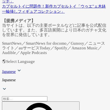
ッチ」
カプセルトイに問題作！新作カプセルトイ「ウゥエ"ェ木鉢
一輪挿しフィギュアコレクション」
【提携メディア】
当サイトは、以下の主要ポータルなどに記事を公式配信
しています。また、多言語展開により日本のガチャ文化
を世界に発信しています。
SmartNews／SmartNews for docomo／Gunosy／ニュース
ライト／auサービスToday／Spotify／Amazon Music／
Audible／Apple Podcasts
🌎Select Language
Japanese
Japanese
検
索: