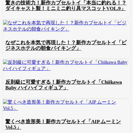
驚きの技術力！新作カプセルトイ「本当に釣れる！？
ダイキャスト製！ミニミニ釣り具マスコットVOL.9」
なぜこれを本気で再現した！？新作カプセルトイ「ビ
ジネスホテルの朝食バイキング」
反則級に可愛すぎる！新作カプセルトイ「Chiikawa
Baby ハイハイフィギュア」
驚くべき造形美！新作カプセルトイ「AIP ムーミン
Vol.5」