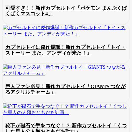
可愛すぎ！！新作カプセルトイ「ポケモン まんぷくぱ
くぱくマスコット4」
カプセルトイに傑作爆誕！新作カプセルトイ「トイ・
ストーリー また、アンディが来た！」
巨人ファン必見！新作カプセルトイ「GIANTS つなが
るアクリルチャーム」
靴下が磁石で手をつなぐ！？ 新作カプセルトイ「くつ
した星人の人類おともだち計画」