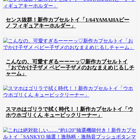
センス抜群！新作カプセルトイ「1/64YAMAHAビー
ノ フィギュアキーホルダー」
こんなの、可愛すぎるーーーッ♡新作カプセルトイ
「おでかけ子ザメ ベビー子ザメのおなまえめじるしチ
ャーム」
スマホはゴリラで拭く時代！！新作カプセルトイ「ウ
ホウホゴリくん キュービックリーナー」