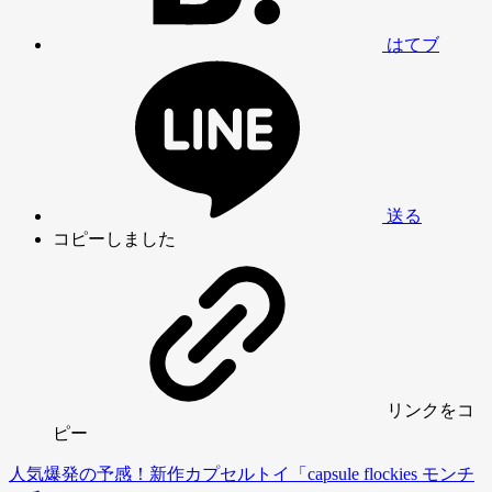
はてブ
送る
コピーしました
リンク
をコ
ピー
人気爆発の予感！新作カプセルトイ「capsule flockies モンチ