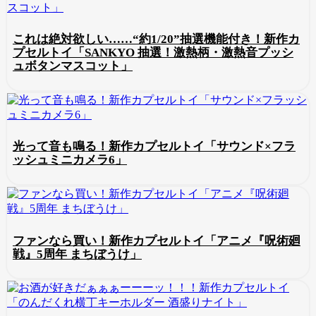
これは絶対欲しい……“約1/20”抽選機能付き！新作カ
プセルトイ「SANKYO 抽選！激熱柄・激熱音プッシ
ュボタンマスコット」
光って音も鳴る！新作カプセルトイ「サウンド×フラ
ッシュミニカメラ6」
ファンなら買い！新作カプセルトイ「アニメ『呪術廻
戦』5周年 まちぼうけ」