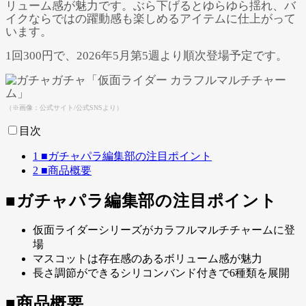
リューム感が魅力です。ぶら下げるとゆらゆら揺れ、バ
Powered by 
GliaStudios
イクならではの躍動感も楽しめるアイテムに仕上がって
います。
1回300円で、2026年5月第5週より順次登場予定です。
（※画像：公式サイト/公式SNSより）
目次
1
■ガチャパラ編集部の注目ポイント
2
■商品概要
■ガチャパラ編集部の注目ポイント
仮面ライダーシリーズがカラフルマルチチャームに登
場
マスコットは存在感のあるボリューム感が魅力
長さ調節ができるシリコンバンド付きで6種類を展開
■商品概要