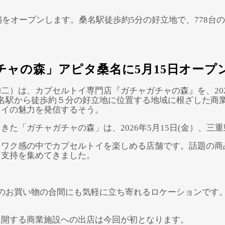
舗をオープンします。桑名駅徒歩約5分の好立地で、778
ャの森」アピタ桑名に5月15日オープン
二）は、カプセルトイ専門店『ガチャガチャの森』を、202
名駅から徒歩約５分の好立地に位置する地域に根ざした商業
Powered by 
GliaStudios
トイの魅力を発信するそう。
た「ガチャガチャの森」は、2026年5月15日(金）、
クワク感の中でカプセルトイを楽しめる店舗です。話題の商
ら支持を集めてきました。
のお買い物の合間にも気軽に立ち寄れるロケーションです。
展開する商業施設への出店は今回が初となります。