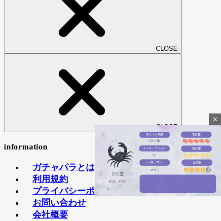
CLOSE
close
CLOSE
information
ガチャパラとは？
利用規約
プライバシーポリシー
お問い合わせ
会社概要