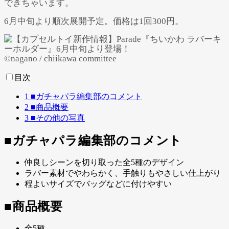
できちゃいます。
Powered by 
GliaStudios
6月中旬より順次展開予定。価格は1回300円。
©nagano / chiikawa committee
目次
1
■ガチャパラ編集部のコメント
2
■商品概要
3
■その他の写真
■ガチャパラ編集部のコメント
仲良しシーンを切り取った全5種のデザイン
ラバー素材でやわらかく、手触りもやさしい仕上がり
程よいサイズでバッグなどに付けやすい
■商品概要
全5種