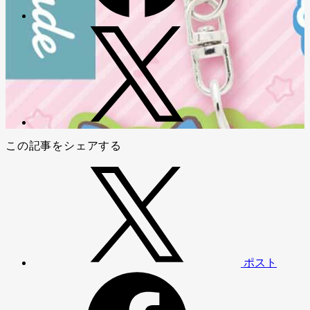
この記事をシェアする
ポスト