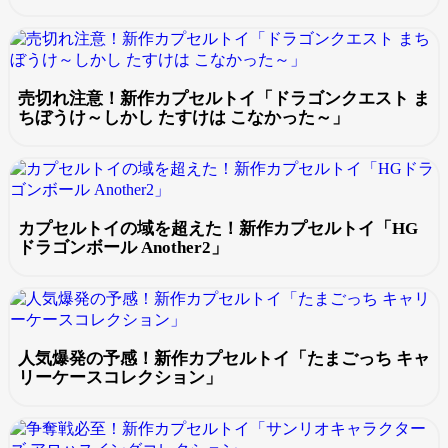
売切れ注意！新作カプセルトイ「ドラゴンクエスト ま
ちぼうけ～しかし たすけは こなかった～」
カプセルトイの域を超えた！新作カプセルトイ「HG
ドラゴンボール Another2」
人気爆発の予感！新作カプセルトイ「たまごっち キャ
リーケースコレクション」