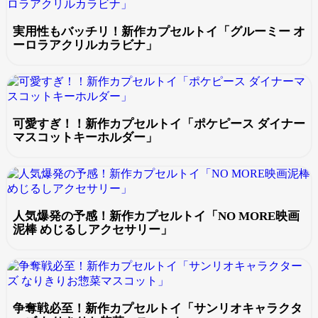
実用性もバッチリ！新作カプセルトイ「グルーミー オ
ーロラアクリルカラビナ」
可愛すぎ！！新作カプセルトイ「ポケピース ダイナー
マスコットキーホルダー」
人気爆発の予感！新作カプセルトイ「NO MORE映画
泥棒 めじるしアクセサリー」
争奪戦必至！新作カプセルトイ「サンリオキャラクタ