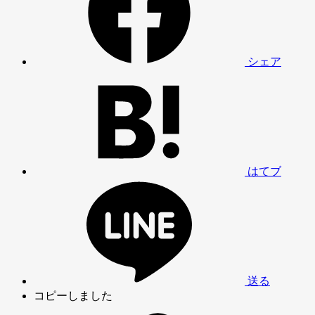
シェア
はてブ
送る
コピーしました