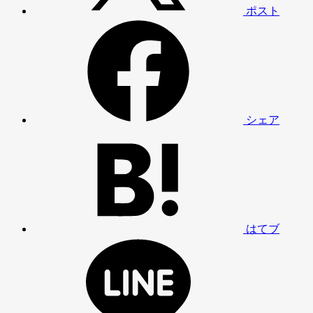
ポスト
シェア
はてブ