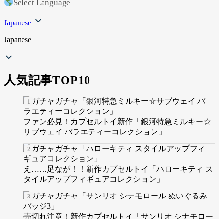
Select Language
Japanese
Japanese
人気記事TOP10
ファン必見！カプセルトイ新作「銀河特急ミルキー☆
サブウェイ バラエティーコレクション」
え……足なが！！新作カプセルトイ「ハローキティ ス
タイルアップフィギュアコレクション」
売切れ注意！新作カプセルトイ「サンリオ シナモロー