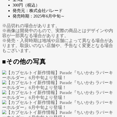
300円（税込）
発売元：株式会社パレード
発売時期：2025年6月中旬～
※品切れの場合があります。
※画像は開発中のもので、実際の商品とはデザインや内
容が一部異なる場合があります。
※発売・入荷時期は地域や店舗によって異なる場合があ
ります。取扱いのない店舗や、予告なく変更となる場合
もございます。
■その他の写真