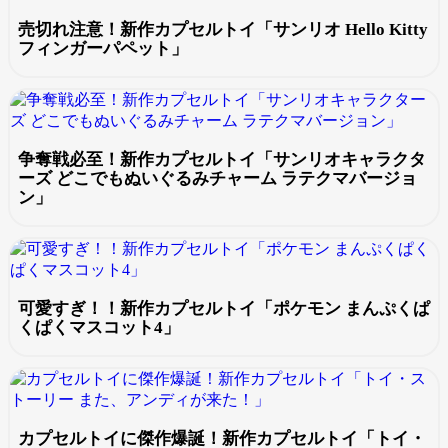
売切れ注意！新作カプセルトイ「サンリオ Hello Kitty
フィンガーパペット」
争奪戦必至！新作カプセルトイ「サンリオキャラクタ
ーズ どこでもぬいぐるみチャーム ラテクマバージョ
ン」
可愛すぎ！！新作カプセルトイ「ポケモン まんぷくぱ
くぱくマスコット4」
カプセルトイに傑作爆誕！新作カプセルトイ「トイ・