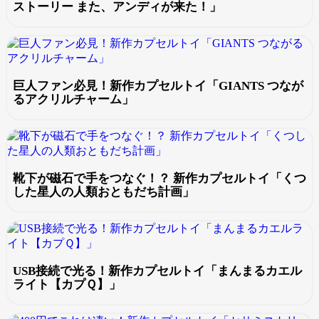
ストーリー また、アンディが来た！」
巨人ファン必見！新作カプセルトイ「GIANTS つなが
るアクリルチャーム」
靴下が磁石で手をつなぐ！？ 新作カプセルトイ「くつ
した星人の人類おともだち計画」
USB接続で光る！新作カプセルトイ「まんまるカエル
ライト【カプＱ】」