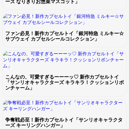
ーズ なりきりお惣菜マスコット」
ファン必見！新作カプセルトイ「銀河特急 ミルキー☆
サブウェイ カプセルシールコレクション」
こんなの、可愛すぎるーーーッ♡ 新作カプセルトイ
「サンリオキャラクターズ キラキラ！クッションリボ
ンチャーム」
争奪戦必至！新作カプセルトイ「サンリオキャラクタ
ーズ キーリングハンガー」