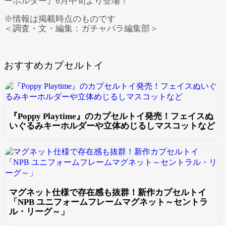
※情報は掲載時点のものです
＜調査・文・編集：ガチャパラ編集部＞
おすすめカプセルトイ
『Poppy Playtime』のカプセルトイ発売！フェイスぬ
いぐるみキーホルダーや立体めじるしマスコットなど
マグネット仕様で存在感も抜群！新作カプセルトイ
「NPB ユニフォームフレームマグネット～セントラ
ル・リーグ～」