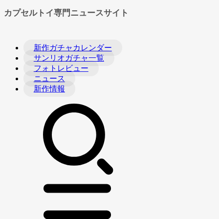
カプセルトイ専門ニュースサイト
新作ガチャカレンダー
サンリオガチャ一覧
フォトレビュー
ニュース
新作情報