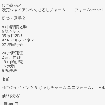
販売商品名
読売ジャイアンツめじるしチャーム ユニフォームver. vol 1
監督・選手名
83 阿部慎之助
6 坂本勇人
35 泉口友汰
92 R.マルティネス
27 岸田行倫
20 戸郷翔征
2 吉川尚輝
19 山崎伊織
15 大勢
8 丸佳浩
名前
読売ジャイアンツ めじるしチャーム ユニフォームver. Vol.
価格(税込)
1回400円