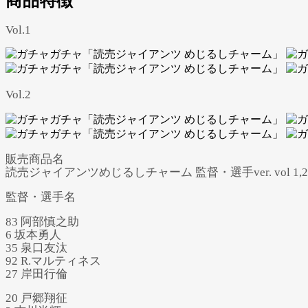
商品特徴
Vol.1
Vol.2
販売商品名
読売ジャイアンツめじるしチャーム 監督・選手ver. vol 1,2
監督・選手名
83 阿部慎之助
6 坂本勇人
35 泉口友汰
92 R.マルティネス
27 岸田行倫
20 戸郷翔征