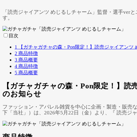
「読売ジャイアンツ めじるしチャーム」監督・選手ver
す。
目次
1
【ガチャガチャの森・Pon限定！】読売ジャイアンツ め
2
商品特徴
3
商品概要
4
商品特徴
5
商品概要
【ガチャガチャの森・Pon限定！】読売
のお知らせ
ファッション・アパレル雑貨を中心に企画・製造・販売な
下「当社」）は、2026年5月22日（金）より、『 読売ジ