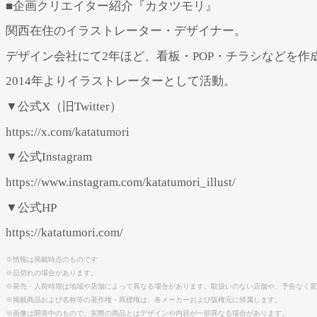
■企画クリエイター紹介『カタツモリ』
関西在住のイラストレーター・デザイナー。
デザイン会社にて2年ほど、看板・POP・チラシなどを作
2014年よりイラストレーターとして活動。
▼公式X（旧Twitter）
https://x.com/katatumori
▼公式Instagram
https://www.instagram.com/katatumori_illust/
▼公式HP
https://katatumori.com/
※情報は掲載時点のものです
※品切れの場合があります。
※発売・入荷時期は地域や店舗によって異なる場合があります。取扱いのない店舗や、予告なく変
※掲載商品および名称等の著作権・商標権は、各メーカーおよび版権元に帰属します。
※画像は開発中のもので、実際の商品とはデザインや内容が一部異なる場合があります。