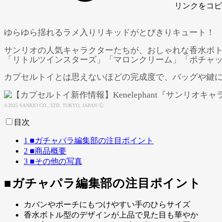
リンク
をコピ
ゆらゆら揺れるラメ入りリキッドがとびきりキュート！
サンリオの人気キャラクターたちが、おしゃれな香水ボ
「リトルツインスターズ」「マロンクリーム」「ポチャッ
カプセルトイとは思えないほどの完成度で、バッグや鍵に
©2025 SANRIO CO., LTD. TOKYO, JAPAN Ⓛ
目次
1
■ガチャパラ編集部の注目ポイント
2
■商品概要
3
■その他の写真
■ガチャパラ編集部の注目ポイント
カバンやポーチにもつけやすい手のひらサイズ
香水ボトル型のデザインが上品で見た目も華やか