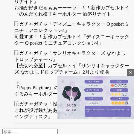
お酒が好きだぁぁぁーーーッ！！！新作カプセルトイ
「のんだくれ横丁キーホルダー 酒盛りナイト」
可愛すぎ！！新作カプセルトイ「ディズニーキャラク
ター Q posket ミニチュアコレクション4」
【売切れ必至】カプセルトイ「サンリオキャラクター
ズ なかよしドロップチャーム」2月より登場
close
『Poppy Playtime』のカプセルトイ発売！フェイスぬい
ぐるみキーホルダーや立体めじるしマスコットなど
これが投げ銭だああ！カプセルトイ新作「投げ銭フラ
イングディスク」
検