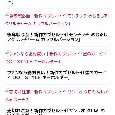
～」
争奪戦必至！新作カプセルトイ「モンチッチ めじるし
アクリルチャーム カラフルバージョン」
ファンなら絶対買い！新作カプセルトイ「星のカービ
ィ DOT STYLE キーホルダー」
売切れ注意！新作カプセルトイ「サンリオ クロミ ぬ