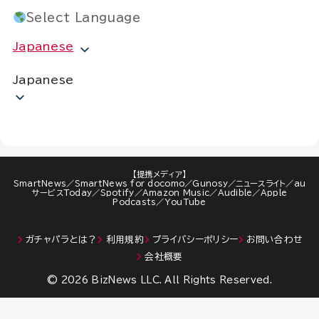
Select Language
Japanese
Japanese
【提携メディア】
SmartNews／SmartNews for docomo／Gunosy／ニュースライト／au
サービスToday／Spotify／Amazon Music／Audible／Apple
Podcasts／YouTube
ガチャパラとは？
利用規約
プライバシーポリシー
お問い合わせ
会社概要
© 2026 BizNews LLC. All Rights Reserved.