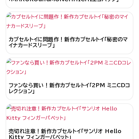
カプセルトイに問題作！新作カプセルトイ「秘密のマ
イナカードスリーブ」
ファンなら買い！新作カプセルトイ「2PM ミニCDコ
レクション」
売切れ注意！新作カプセルトイ「サンリオ Hello
Kitty フィンガーパペット」