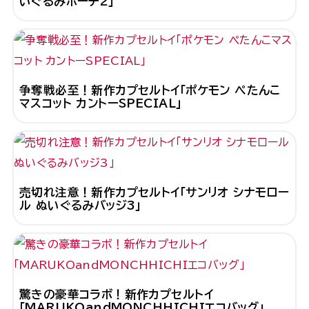
いぐるみポーチ2」
争奪戦必至！新作カプセルトイ「ポケモン ぺたんこ
マスコット カントーSPECIAL」
売切れ注意！新作カプセルトイ「サンリオ シナモロー
ル ぬいぐるみバッジ3」
驚きの豪華コラボ！新作カプセルトイ
「MARUKOandMONCHHICHIエコバッグ」