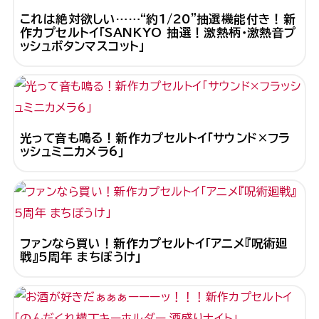
これは絶対欲しい……“約1/20”抽選機能付き！新
作カプセルトイ「SANKYO 抽選！激熱柄・激熱音プ
ッシュボタンマスコット」
光って音も鳴る！新作カプセルトイ「サウンド×フラ
ッシュミニカメラ6」
ファンなら買い！新作カプセルトイ「アニメ『呪術廻
戦』5周年 まちぼうけ」