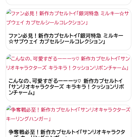
ファン必見！新作カプセルトイ「銀河特急 ミルキー
☆サブウェイ カプセルシールコレクション」
こんなの、可愛すぎるーーーッ♡ 新作カプセルトイ
「サンリオキャラクターズ キラキラ！クッションリボ
ンチャーム」
争奪戦必至！新作カプセルトイ「サンリオキャラクタ