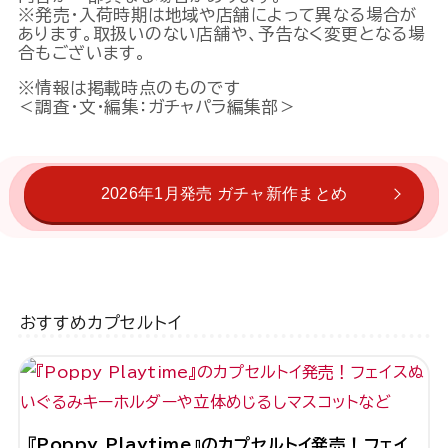
※発売・入荷時期は地域や店舗によって異なる場合が
あります。取扱いのない店舗や、予告なく変更となる場
合もございます。
※情報は掲載時点のものです
＜調査・文・編集：ガチャパラ編集部＞
2026年1月発売 ガチャ新作まとめ
おすすめカプセルトイ
『Poppy Playtime』のカプセルトイ発売！フェイ