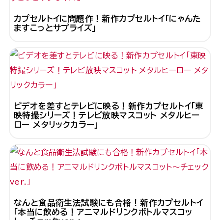
カプセルトイに問題作！新作カプセルトイ「にゃんた
ますこっとサプライズ」
ビデオを差すとテレビに映る！新作カプセルトイ「東
映特撮シリーズ！テレビ放映マスコット メタルヒー
ロー メタリックカラー」
なんと食品衛生法試験にも合格！新作カプセルトイ
「本当に飲める！アニマルドリンクボトルマスコッ