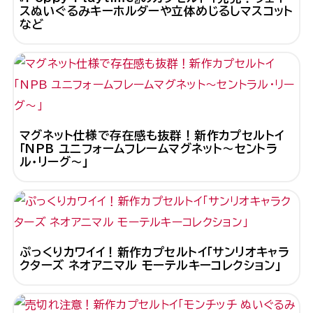
スぬいぐるみキーホルダーや立体めじるしマスコット
など
マグネット仕様で存在感も抜群！新作カプセルトイ
「NPB ユニフォームフレームマグネット～セントラ
ル・リーグ～」
ぷっくりカワイイ！新作カプセルトイ「サンリオキャラ
クターズ ネオアニマル モーテルキーコレクション」