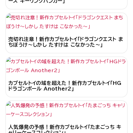
ーズ キーリングハンガー」
売切れ注意！新作カプセルトイ「ドラゴンクエスト ま
ちぼうけ～しかし たすけは こなかった～」
カプセルトイの域を超えた！新作カプセルトイ「HG
ドラゴンボール Another2」
人気爆発の予感！新作カプセルトイ「たまごっち キ
ャリーケースコレクション」