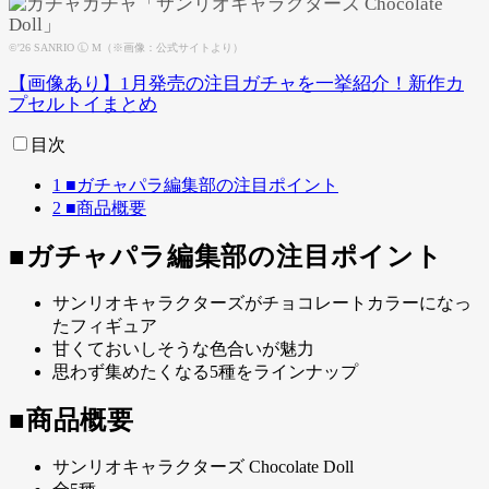
Powered by 
GliaStudios
©'26 SANRIO Ⓛ M（※画像：公式サイトより）
【画像あり】1月発売の注目ガチャを一挙紹介！新作カ
プセルトイまとめ
目次
1
■ガチャパラ編集部の注目ポイント
2
■商品概要
■ガチャパラ編集部の注目ポイント
サンリオキャラクターズがチョコレートカラーになっ
たフィギュア
甘くておいしそうな色合いが魅力
思わず集めたくなる5種をラインナップ
■商品概要
サンリオキャラクターズ Chocolate Doll