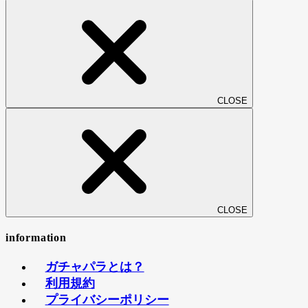
CLOSE
CLOSE
information
ガチャパラとは？
利用規約
プライバシーポリシー