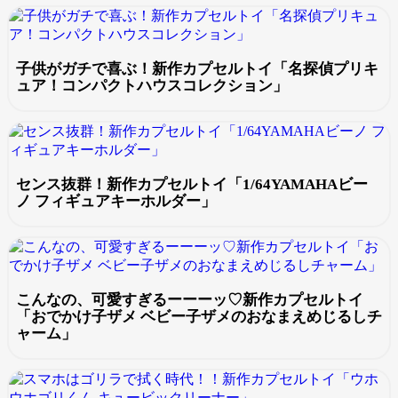
子供がガチで喜ぶ！新作カプセルトイ「名探偵プリキ
ュア！コンパクトハウスコレクション」
センス抜群！新作カプセルトイ「1/64YAMAHAビー
ノ フィギュアキーホルダー」
こんなの、可愛すぎるーーーッ♡新作カプセルトイ
「おでかけ子ザメ ベビー子ザメのおなまえめじるしチ
ャーム」