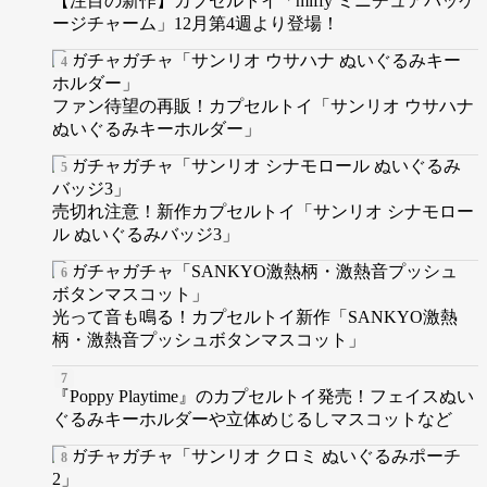
【注目の新作】カプセルトイ「miffy ミニチュアパッケ
ージチャーム」12月第4週より登場！
ファン待望の再販！カプセルトイ「サンリオ ウサハナ
ぬいぐるみキーホルダー」
売切れ注意！新作カプセルトイ「サンリオ シナモロー
ル ぬいぐるみバッジ3」
光って音も鳴る！カプセルトイ新作「SANKYO激熱
柄・激熱音プッシュボタンマスコット」
『Poppy Playtime』のカプセルトイ発売！フェイスぬい
ぐるみキーホルダーや立体めじるしマスコットなど