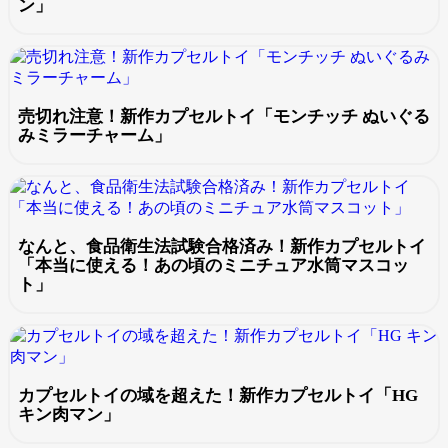
ン」
売切れ注意！新作カプセルトイ「モンチッチ ぬいぐる
みミラーチャーム」
なんと、食品衛生法試験合格済み！新作カプセルトイ
「本当に使える！あの頃のミニチュア水筒マスコッ
ト」
カプセルトイの域を超えた！新作カプセルトイ「HG
キン肉マン」