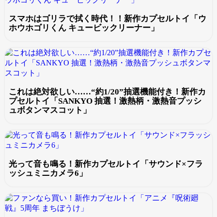
スマホはゴリラで拭く時代！！新作カプセルトイ「ウ
ホウホゴリくん キュービックリーナー」
これは絶対欲しい……“約1/20”抽選機能付き！新作カ
プセルトイ「SANKYO 抽選！激熱柄・激熱音プッシ
ュボタンマスコット」
光って音も鳴る！新作カプセルトイ「サウンド×フラ
ッシュミニカメラ6」