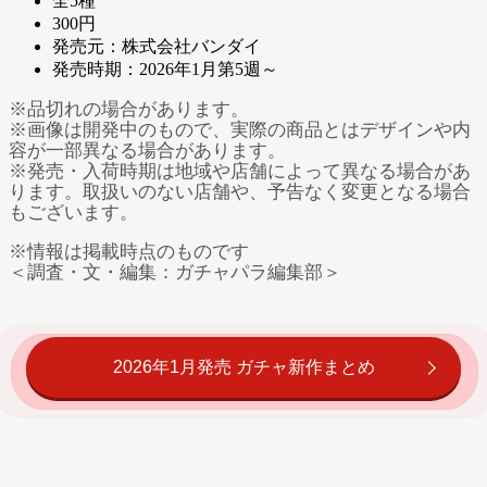
全5種
300円
発売元：株式会社バンダイ
発売時期：2026年1月第5週～
※品切れの場合があります。
※画像は開発中のもので、実際の商品とはデザインや内
容が一部異なる場合があります。
※発売・入荷時期は地域や店舗によって異なる場合があ
ります。取扱いのない店舗や、予告なく変更となる場合
もございます。
※情報は掲載時点のものです
＜調査・文・編集：ガチャパラ編集部＞
2026年1月発売 ガチャ新作まとめ