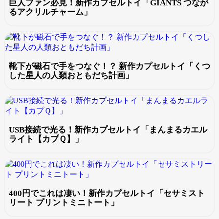
巨人ファン必見！新作カプセルトイ「GIANTS つなが
るアクリルチャーム」
靴下が磁石で手をつなぐ！？ 新作カプセルトイ「くつ
した星人の人類おともだち計画」
USB接続で光る！新作カプセルトイ「まんまるカエル
ライト【カプＱ】」
400円でこれは凄い！新作カプセルトイ「セサミスト
リート プリントミニトート」